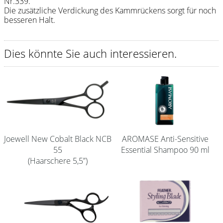
Nr.339.
Die zusätzliche Verdickung des Kammrückens sorgt für noch
Shampoo
besseren Halt.
Aromase Salon-Pro
Dies könnte Sie auch interessieren.
Equipment
Sale %
Service
Schleifservice
Aktuelle Informationen
Joewell New Cobalt Black NCB
AROMASE Anti-Sensitive
55
Essential Shampoo 90 ml
Produktwissen Scheren
(Haarschere 5,5”)
Flyer
Kataloge
Kontakt