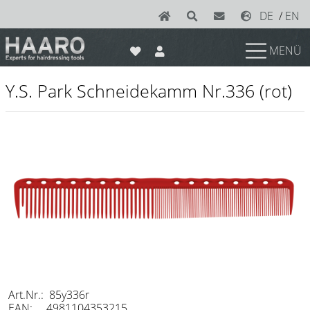
DE
/
EN
MENÜ
News
Y.S. Park Schneidekamm Nr.336 (rot)
Scheren
Joewell
e-kwip plus
e-kwip
Konayuki
Y.S. Park
Left - Linkshand Scheren
Sets
Art.Nr.: 85y336r
EAN: 4981104353215