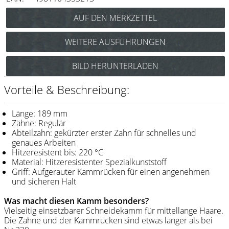
Messer / Klingen
Feather
WEITERE AUSFÜHRUNGEN
e-kwip
Y.S. Park Carbon Schneidekamm Nr.336
BILD HERUNTERLADEN
Kämme
(schwarz) Art.Nr.: 85Y336cs
Y.S. Park Schneidekamm Nr.336
Y.S. Park
Vorteile & Beschreibung:
(blau) Art.Nr.: 85y336b
Fejic
Y.S. Park Schneidekamm Nr.336
Länge: 189 mm
(graphit) Art.Nr.: 85y336g
e-kwip
Zähne: Regulär
Y.S. Park Schneidekamm Nr.336
Abteilzahn: gekürzter erster Zahn für schnelles und
(pink) Art.Nr.: 85y336p
genaues Arbeiten
Bürsten
Y.S. Park Schneidekamm Nr.336
Hitzeresistent bis: 220 °C
(weiß) Art.Nr.: 85y336w
Material: Hitzeresistenter Spezialkunststoff
Y.S. Park
Griff: Aufgerauter Kammrücken für einen angenehmen
und sicheren Halt
Werkzeugtaschen
Was macht diesen Kamm besonders?
e-kwip
Vielseitig einsetzbarer Schneidekamm für mittellange Haare.
Die Zähne und der Kammrücken sind etwas länger als bei
Joewell