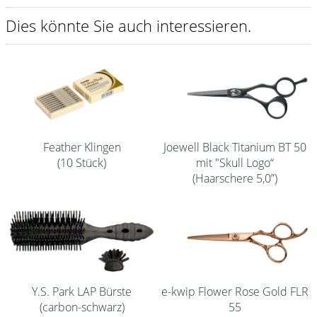
Shampoo
Dies könnte Sie auch interessieren.
Aromase Salon-Pro
Equipment
Sale %
Service
Feather Klingen
Joewell Black Titanium BT 50
Schleifservice
(10 Stück)
mit "Skull Logo“
(Haarschere 5,0”)
Aktuelle Informationen
Produktwissen Scheren
Flyer
Kataloge
Y.S. Park LAP Bürste
e-kwip Flower Rose Gold FLR
Kontakt
(carbon-schwarz)
55