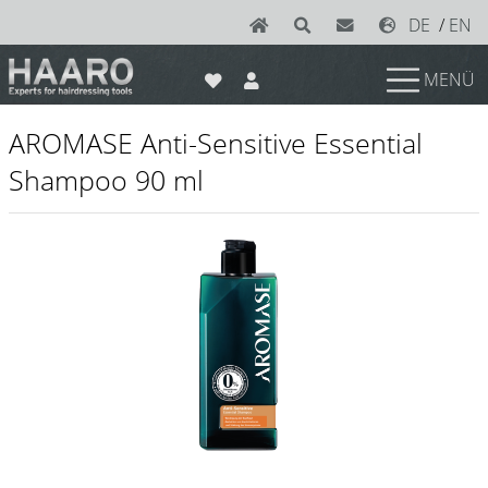
DE
/
EN
MENÜ
News
AROMASE Anti-Sensitive Essential
Scheren
Shampoo 90 ml
Joewell
e-kwip plus
e-kwip
Konayuki
Y.S. Park
Left - Linkshand Scheren
Sets