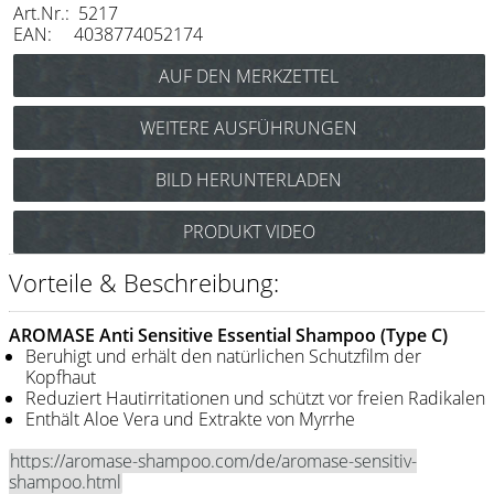
Art.Nr.: 5217
Messer / Klingen
EAN: 4038774052174
Feather
e-kwip
WEITERE AUSFÜHRUNGEN
Kämme
AROMASE Anti-Dandruff Essential Shampoo 90
BILD HERUNTERLADEN
Y.S. Park
ml Art.Nr.: 5211
AROMASE Anti-Hair Loss Essential Shampoo 90
Fejic
PRODUKT VIDEO
ml Art.Nr.: 5215
e-kwip
Vorteile & Beschreibung:
Bürsten
AROMASE Anti Sensitive Essential Shampoo (Type C)
Y.S. Park
Beruhigt und erhält den natürlichen Schutzfilm der
Kopfhaut
Reduziert Hautirritationen und schützt vor freien Radikalen
Werkzeugtaschen
Enthält Aloe Vera und Extrakte von Myrrhe
e-kwip
https://aromase-shampoo.com/de/aromase-sensitiv-
Joewell
shampoo.html