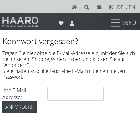
DE
/
EN
MENÜ
News
Kennwort vergessen?
Scheren
Tragen Sie hier bitte die E-Mail-Adresse ein, mit der Sie sich
bei unserem Shop registriert haben und klicken Sie auf
Joewell
"Anfordern".
Sie erhalten anschließend eine E-Mail mit einem neuen
e-kwip plus
Passwort.
e-kwip
Ihre E-Mail-
Konayuki
Adresse:
Y.S. Park
Left - Linkshand Scheren
Sets