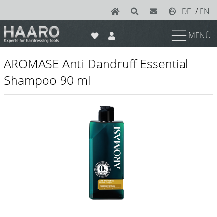
DE
/
EN
MENÜ
News
AROMASE Anti-Dandruff Essential
Scheren
Shampoo 90 ml
Joewell
e-kwip plus
e-kwip
Konayuki
Y.S. Park
Left - Linkshand Scheren
Sets