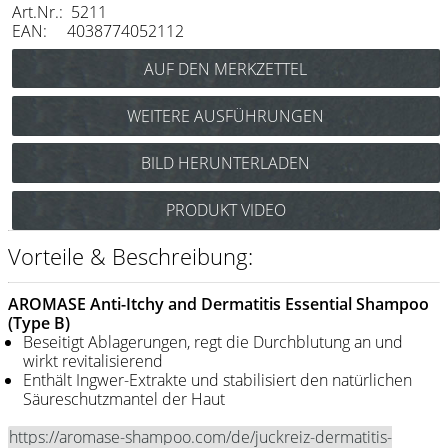
Art.Nr.: 5211
Messer / Klingen
EAN: 4038774052112
Feather
e-kwip
WEITERE AUSFÜHRUNGEN
Kämme
AROMASE Anti-Hair Loss Essential Shampoo 90
BILD HERUNTERLADEN
Y.S. Park
ml Art.Nr.: 5215
AROMASE Anti-Sensitive Essential Shampoo 90
Fejic
PRODUKT VIDEO
ml Art.Nr.: 5217
e-kwip
Vorteile & Beschreibung:
Bürsten
AROMASE Anti-Itchy and Dermatitis Essential Shampoo
Y.S. Park
(Type B)
Beseitigt Ablagerungen, regt die Durchblutung an und
wirkt revitalisierend
Werkzeugtaschen
Enthält Ingwer-Extrakte und stabilisiert den natürlichen
e-kwip
Säureschutzmantel der Haut
Joewell
https://aromase-shampoo.com/de/juckreiz-dermatitis-