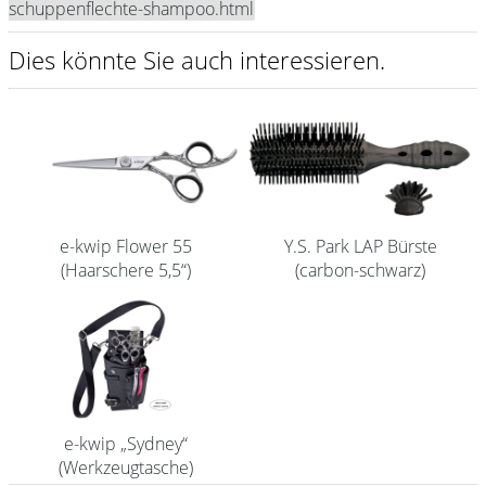
schuppenflechte-shampoo.html
Shampoo
Dies könnte Sie auch interessieren.
Aromase Salon-Pro
Equipment
Sale %
Service
e-kwip Flower 55
Y.S. Park LAP Bürste
Schleifservice
(Haarschere 5,5“)
(carbon-schwarz)
Aktuelle Informationen
Produktwissen Scheren
Flyer
Kataloge
e-kwip „Sydney“
Kontakt
(Werkzeugtasche)