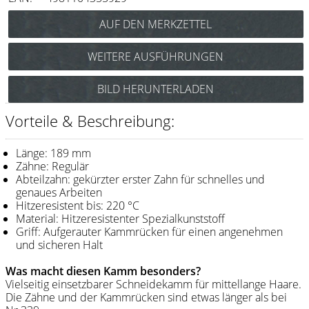
Messer / Klingen
Feather
WEITERE AUSFÜHRUNGEN
e-kwip
Y.S. Park Carbon Schneidekamm Nr.336
BILD HERUNTERLADEN
Kämme
(schwarz) Art.Nr.: 85Y336cs
Y.S. Park Schneidekamm Nr.336
Y.S. Park
Vorteile & Beschreibung:
(blau) Art.Nr.: 85y336b
Fejic
Y.S. Park Schneidekamm Nr.336
Länge: 189 mm
(graphit) Art.Nr.: 85y336g
e-kwip
Zähne: Regulär
Y.S. Park Schneidekamm Nr.336
Abteilzahn: gekürzter erster Zahn für schnelles und
(rot) Art.Nr.: 85y336r
genaues Arbeiten
Bürsten
Y.S. Park Schneidekamm Nr.336
Hitzeresistent bis: 220 °C
(weiß) Art.Nr.: 85y336w
Material: Hitzeresistenter Spezialkunststoff
Y.S. Park
Griff: Aufgerauter Kammrücken für einen angenehmen
und sicheren Halt
Werkzeugtaschen
Was macht diesen Kamm besonders?
e-kwip
Vielseitig einsetzbarer Schneidekamm für mittellange Haare.
Die Zähne und der Kammrücken sind etwas länger als bei
Joewell