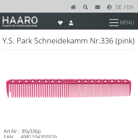
DE
/
EN
MENÜ
News
Y.S. Park Schneidekamm Nr.336 (pink)
Scheren
Joewell
e-kwip plus
e-kwip
Konayuki
Y.S. Park
Left - Linkshand Scheren
Sets
Art.Nr.: 85y336p
EAN: 4981104355929