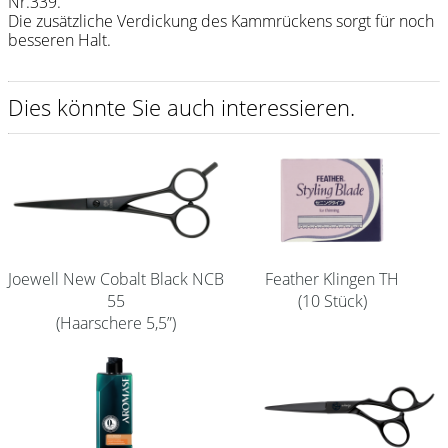
Nr.339.
Die zusätzliche Verdickung des Kammrückens sorgt für noch
Shampoo
besseren Halt.
Aromase Salon-Pro
Dies könnte Sie auch interessieren.
Equipment
Sale %
Service
Schleifservice
Aktuelle Informationen
Joewell New Cobalt Black NCB
Feather Klingen TH
55
(10 Stück)
Produktwissen Scheren
(Haarschere 5,5”)
Flyer
Kataloge
Kontakt