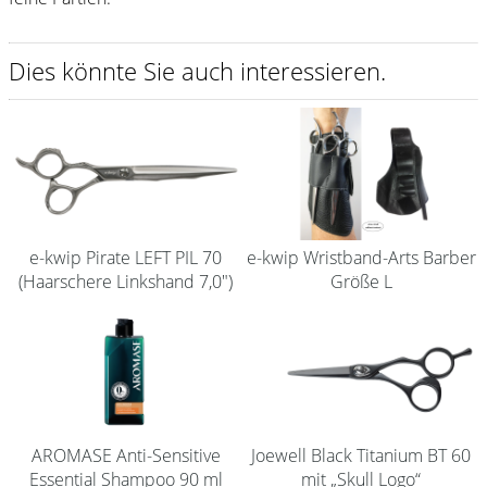
Shampoo
Dies könnte Sie auch interessieren.
Aromase Salon-Pro
Equipment
Sale %
Service
Schleifservice
e-kwip Pirate LEFT PIL 70
e-kwip Wristband-Arts Barber
(Haarschere Linkshand 7,0")
Größe L
Aktuelle Informationen
Produktwissen Scheren
Flyer
Kataloge
AROMASE Anti-Sensitive
Joewell Black Titanium BT 60
Kontakt
Essential Shampoo 90 ml
mit „Skull Logo“