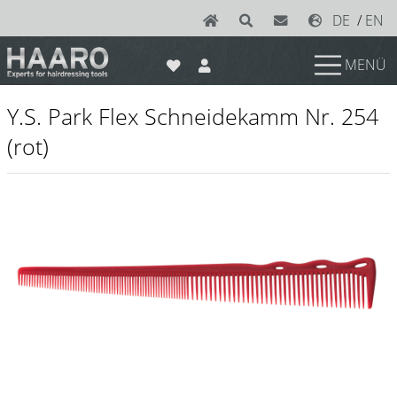
DE
/
EN
MENÜ
News
Y.S. Park Flex Schneidekamm Nr. 254
Scheren
(rot)
Joewell
e-kwip plus
e-kwip
Konayuki
Y.S. Park
Left - Linkshand Scheren
Sets