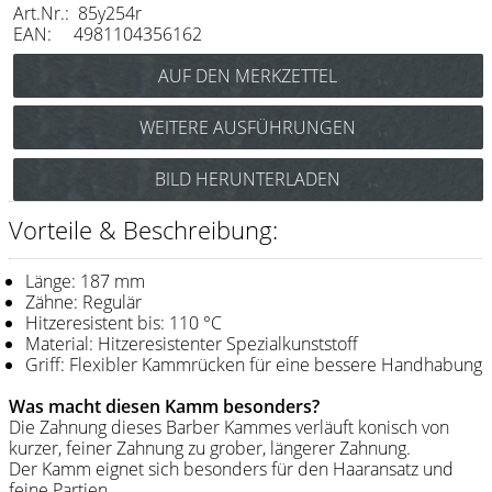
Art.Nr.: 85y254r
Messer / Klingen
EAN: 4981104356162
Feather
e-kwip
WEITERE AUSFÜHRUNGEN
Kämme
Y.S. Park Flex Carbon Schneidekamm Nr.254
BILD HERUNTERLADEN
Y.S. Park
(schwarz) Art.Nr.: 85Y254cs
Y.S. Park Flex Schneidekamm Nr.254
Fejic
Vorteile & Beschreibung:
(weiß) Art.Nr.: 85Y254w
e-kwip
Länge: 187 mm
Zähne: Regulär
Bürsten
Hitzeresistent bis: 110 °C
Material: Hitzeresistenter Spezialkunststoff
Y.S. Park
Griff: Flexibler Kammrücken für eine bessere Handhabung
Werkzeugtaschen
Was macht diesen Kamm besonders?
Die Zahnung dieses Barber Kammes verläuft konisch von
e-kwip
kurzer, feiner Zahnung zu grober, längerer Zahnung.
Der Kamm eignet sich besonders für den Haaransatz und
Joewell
feine Partien.