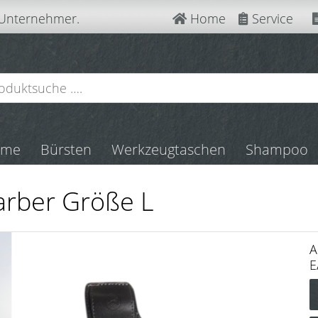
 Unternehmer.
Home
Service
mme
Bürsten
Werkzeugtaschen
Shampoo
arber Größe L
A
E