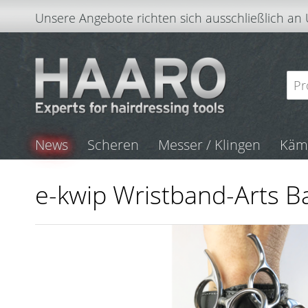
Unsere Angebote richten sich ausschließlich an
News
Scheren
Messer / Klingen
Kä
e-kwip Wristband-Arts B