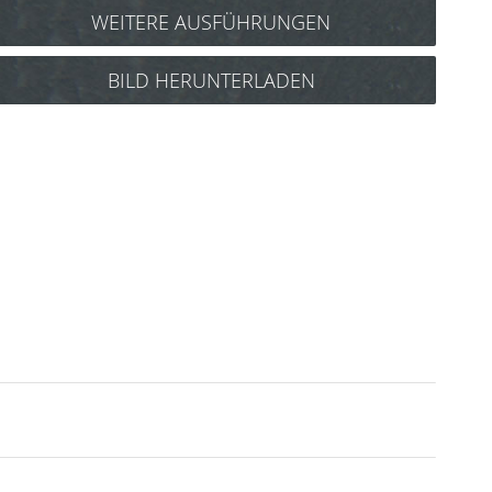
WEITERE AUSFÜHRUNGEN
e-kwip Wristband-Arts Barber Größe
BILD HERUNTERLADEN
M Art.Nr.: 3454