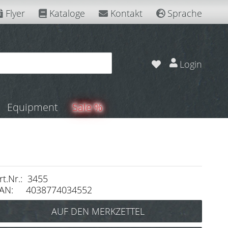
Flyer
Kataloge
Kontakt
Sprache
Login
Equipment
Sale %
rt.Nr.: 3455
AN: 4038774034552