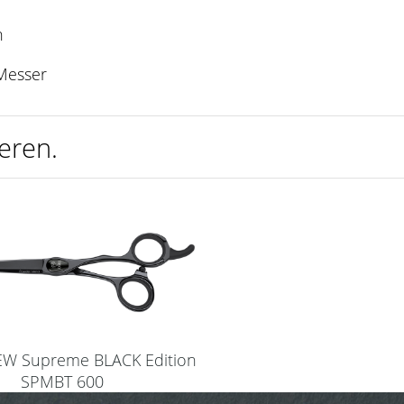
n
 Messer
eren.
NEW Supreme BLACK Edition
SPMBT 600
(Haarschere 6,0”)