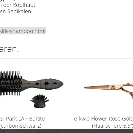
lm der Kopfhaut
ien Radikalen
itiv-shampoo.html
eren.
.S. Park LAP Bürste
e-kwip Flower Rose Gol
(carbon-schwarz)
(Haarschere 5,5“