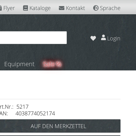
Flyer
Kataloge
Kontakt
Sprache
Login
Equipment
Sale %
rt.Nr.: 5217
AN: 4038774052174