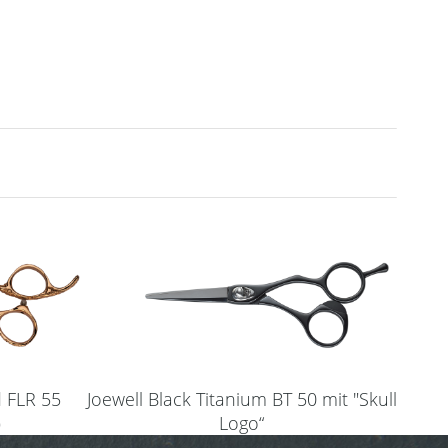
Joewell Black Titanium BT 50 mit "Skull
d FLR 55
Logo“
)
(Haarschere 5,0”)