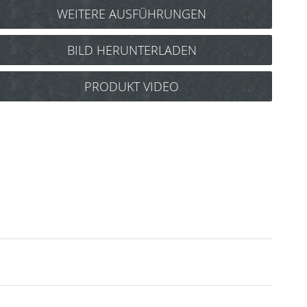
WEITERE AUSFÜHRUNGEN
AROMASE Anti-Dandruff Essential Shampoo 90
BILD HERUNTERLADEN
ml Art.Nr.: 5211
AROMASE Anti-Hair Loss Essential Shampoo 90
PRODUKT VIDEO
ml Art.Nr.: 5215