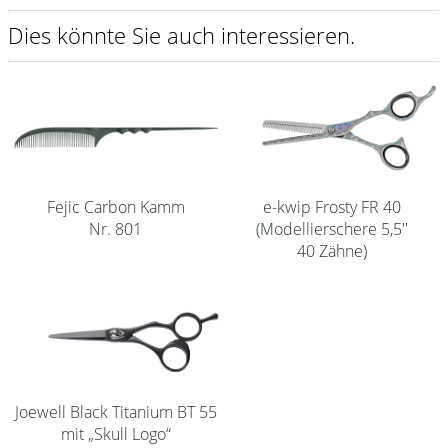
Shampoo
Dies könnte Sie auch interessieren.
Aromase Salon-Pro
Equipment
Sale %
Service
Fejic Carbon Kamm
e-kwip Frosty FR 40
Schleifservice
Nr. 801
(Modellierschere 5,5''
40 Zähne)
Aktuelle Informationen
Produktwissen Scheren
Flyer
Kataloge
Joewell Black Titanium BT 55
Kontakt
mit „Skull Logo“