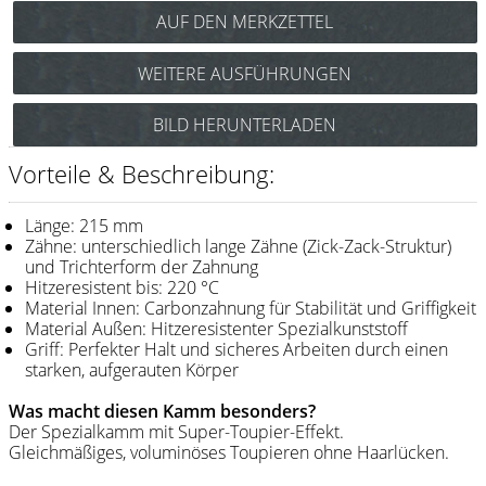
Messer / Klingen
Feather
WEITERE AUSFÜHRUNGEN
e-kwip
Y.S. Park Toupierkamm Nr.150
BILD HERUNTERLADEN
(pink) Art.Nr.: 85y150p
Kämme
Y.S. Park Toupierkamm Nr.150
Vorteile & Beschreibung:
Y.S. Park
(rot) Art.Nr.: 85y150r
Y.S. Park Toupierkamm Nr.150
Fejic
Länge: 215 mm
(schwarz) Art.Nr.: 85y150s
Zähne: unterschiedlich lange Zähne (Zick-Zack-Struktur)
e-kwip
und Trichterform der Zahnung
Hitzeresistent bis: 220 °C
Material Innen: Carbonzahnung für Stabilität und Griffigkeit
Bürsten
Material Außen: Hitzeresistenter Spezialkunststoff
Y.S. Park
Griff: Perfekter Halt und sicheres Arbeiten durch einen
starken, aufgerauten Körper
Werkzeugtaschen
Was macht diesen Kamm besonders?
e-kwip
Der Spezialkamm mit Super-Toupier-Effekt.
Gleichmäßiges, voluminöses Toupieren ohne Haarlücken.
Joewell