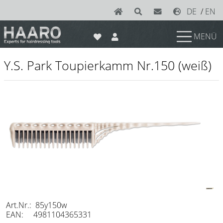
DE
/
EN
MENÜ
News
Y.S. Park Toupierkamm Nr.150 (weiß)
Scheren
Joewell
e-kwip plus
e-kwip
Konayuki
Y.S. Park
Left - Linkshand Scheren
Art.Nr.: 85y150w
Sets
EAN: 4981104365331