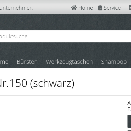
 Unternehmer.
Home
Service
mme
Bürsten
Werkzeugtaschen
Shampoo
r.150 (schwarz)
A
E