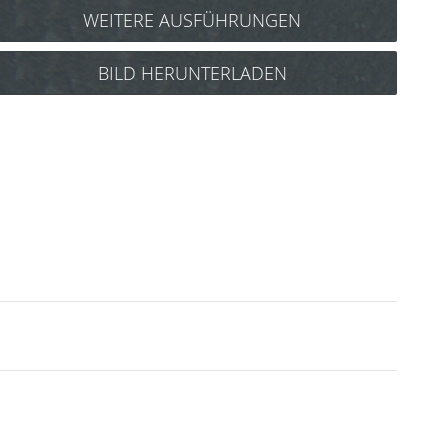
WEITERE AUSFÜHRUNGEN
Y.S. Park Toupierkamm Nr.150
BILD HERUNTERLADEN
(pink) Art.Nr.: 85y150p
Y.S. Park Toupierkamm Nr.150
(rot) Art.Nr.: 85y150r
Y.S. Park Toupierkamm Nr.150
(weiß) Art.Nr.: 85y150w