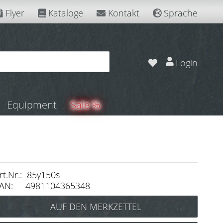
Flyer
Kataloge
Kontakt
Sprache
Login
Equipment
Sale %
rt.Nr.: 85y150s
AN: 4981104365348