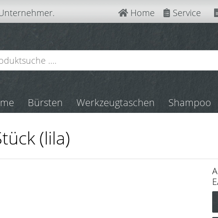
 Unternehmer.
Home
Service
mme
Bürsten
Werkzeugtaschen
Shampoo
tück (lila)
A
E