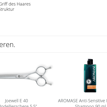
Griff des Haares
Struktur
eren.
AROMASE Anti-Sensitive E
Joewell E 40
Shampoo 90 ml
odellierschere 5,5”