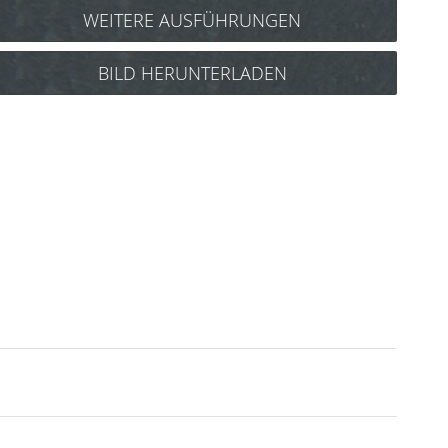
WEITERE AUSFÜHRUNGEN
Y.S. Park Shark Clips
BILD HERUNTERLADEN
2 Stück
(aquablau) Art.Nr.: 87Y06ab
Y.S. Park Shark Clips
2 Stück
(blau) Art.Nr.: 87Y06b
Y.S. Park Shark Clips
2 Stück
(gold) Art.Nr.: 87Y06go
Y.S. Park Shark Clips
2 Stück
(grün) Art.Nr.: 87Y06gr
Y.S. Park Shark Clips
2 Stück
(orange) Art.Nr.: 87Y06o
Y.S. Park Shark Clips