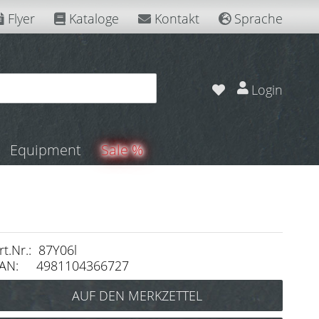
Flyer
Kataloge
Kontakt
Sprache
Login
Equipment
Sale %
rt.Nr.: 87Y06l
AN: 4981104366727