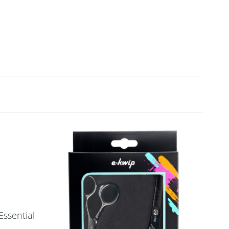
2 Stück
(pink) Art.Nr.: 87Y06p
Y.S. Park Shark Clips
2 Stück
(rot) Art.Nr.: 87Y06r
Y.S. Park Shark Clips
2 Stück
(schwarz) Art.Nr.: 87Y06s
Y.S. Park Shark Clips
2 Stück
(silber) Art.Nr.: 87Y06si
ssential