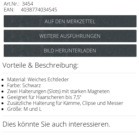
Art.Nr.: 3454
Messer / Klingen
EAN: 4038774034545
Feather
e-kwip
WEITERE AUSFÜHRUNGEN
Kämme
e-kwip Wristband-Arts Barber Größe L Art.Nr.: 3455
BILD HERUNTERLADEN
Y.S. Park
Fejic
Vorteile & Beschreibung:
e-kwip
Material: Weiches Echtleder
Farbe: Schwarz
Bürsten
Zwei Halterungen (Slots) mit starken Magneten
Geeignet für Haarscheren bis 7,5‘‘
Y.S. Park
Zusätzliche Halterung für Kämme, Clipse und Messer
Größe: M und L
Werkzeugtaschen
Dies könnte Sie auch interessieren.
e-kwip
Joewell