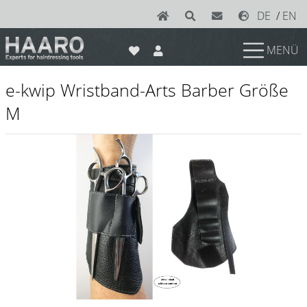
DE
/
EN
MENÜ
News
e-kwip Wristband-Arts Barber Größe
Scheren
M
Joewell
e-kwip plus
e-kwip
Konayuki
Y.S. Park
Left - Linkshand Scheren
Sets