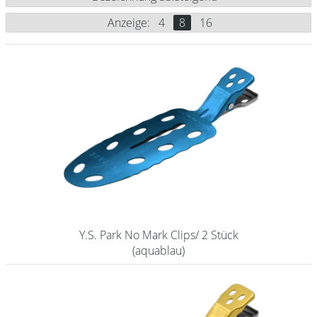
Messer / Klingen
Anzeige:
4
8
16
Feather
e-kwip
Kämme
Y.S. Park
Fejic
e-kwip
Bürsten
Y.S. Park
Y.S. Park No Mark Clips/ 2 Stück
(aquablau)
Werkzeugtaschen
e-kwip
Joewell