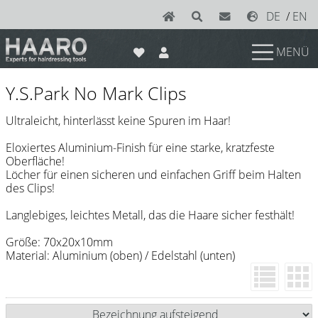
DE
/
EN
MENÜ
News
Y.S.Park No Mark Clips
Scheren
Ultraleicht, hinterlässt keine Spuren im Haar!
Joewell
Eloxiertes Aluminium-Finish für eine starke, kratzfeste
Oberfläche!
e-kwip plus
Löcher für einen sicheren und einfachen Griff beim Halten
des Clips!
e-kwip
Langlebiges, leichtes Metall, das die Haare sicher festhält!
Konayuki
Größe: 70x20x10mm
Y.S. Park
Material: Aluminium (oben) / Edelstahl (unten)
Left - Linkshand Scheren
Sets