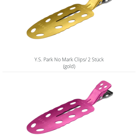
Shampoo
Aromase Salon-Pro
Equipment
Sale %
Y.S. Park No Mark Clips/ 2 Stück
Service
(gold)
Schleifservice
Aktuelle Informationen
Produktwissen Scheren
Flyer
Kataloge
Kontakt