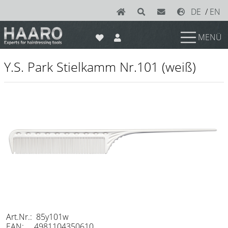
DE
/
EN
MENÜ
News
Y.S. Park Stielkamm Nr.101 (weiß)
Scheren
Joewell
e-kwip plus
e-kwip
Konayuki
Y.S. Park
Left - Linkshand Scheren
Sets
Art.Nr.: 85y101w
EAN: 4981104350610