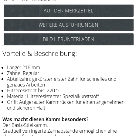
Messer / Klingen
Feather
WEITERE AUSFÜHRUNGEN
e-kwip
Y.S. Park Carbon Stielkamm Nr.101
BILD HERUNTERLADEN
Kämme
(schwarz) Art.Nr.: 85y101cs
Y.S. Park Stielkamm Nr.101
Y.S. Park
Vorteile & Beschreibung:
(blau) Art.Nr.: 85y101b
Fejic
Y.S. Park Stielkamm Nr.101
Länge: 216 mm
(camel) Art.Nr.: 85y101ca
e-kwip
Zähne: Regulär
Y.S. Park Stielkamm Nr.101
Abteilzahn: gekürzter erster Zahn für schnelles und
(grün) Art.Nr.: 85y101gr
genaues Arbeiten
Bürsten
Y.S. Park Stielkamm Nr.101
Hitzeresistent bis: 220 °C
(lila) Art.Nr.: 85y101l
Material: Hitzeresistenter Spezialkunststoff
Y.S. Park
Griff: Aufgerauter Kammrücken für einen angenehmen
Y.S. Park Stielkamm Nr.101
und sicheren Halt
(pink) Art.Nr.: 85y101p
Werkzeugtaschen
Y.S. Park Stielkamm Nr.101
Was macht diesen Kamm besonders?
e-kwip
(rot) Art.Nr.: 85y101r
Der Basis-Stielkamm.
Graduell verringerte Zahnabstände ermöglichen eine
Joewell