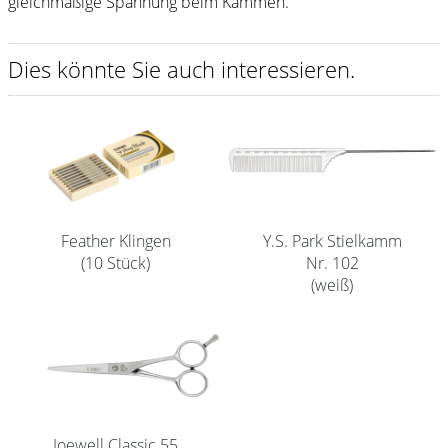
gleichmäßige Spannung beim Kämmen.
Shampoo
Dies könnte Sie auch interessieren.
Aromase Salon-Pro
Equipment
Sale %
Service
Schleifservice
Feather Klingen
Y.S. Park Stielkamm
(10 Stück)
Nr. 102
Aktuelle Informationen
(weiß)
Produktwissen Scheren
Flyer
Kataloge
Kontakt
Joewell Classic 55