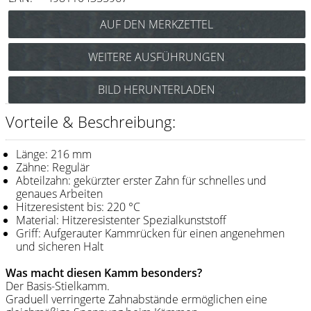
Messer / Klingen
Feather
WEITERE AUSFÜHRUNGEN
e-kwip
Y.S. Park Carbon Stielkamm Nr.101
BILD HERUNTERLADEN
Kämme
(schwarz) Art.Nr.: 85y101cs
Y.S. Park Stielkamm Nr.101
Y.S. Park
Vorteile & Beschreibung:
(blau) Art.Nr.: 85y101b
Fejic
Y.S. Park Stielkamm Nr.101
Länge: 216 mm
(camel) Art.Nr.: 85y101ca
e-kwip
Zähne: Regulär
Y.S. Park Stielkamm Nr.101
Abteilzahn: gekürzter erster Zahn für schnelles und
(grün) Art.Nr.: 85y101gr
genaues Arbeiten
Bürsten
Y.S. Park Stielkamm Nr.101
Hitzeresistent bis: 220 °C
(lila) Art.Nr.: 85y101l
Material: Hitzeresistenter Spezialkunststoff
Y.S. Park
Griff: Aufgerauter Kammrücken für einen angenehmen
Y.S. Park Stielkamm Nr.101
und sicheren Halt
(rot) Art.Nr.: 85y101r
Werkzeugtaschen
Y.S. Park Stielkamm Nr.101
Was macht diesen Kamm besonders?
e-kwip
(weiß) Art.Nr.: 85y101w
Der Basis-Stielkamm.
Graduell verringerte Zahnabstände ermöglichen eine
Joewell