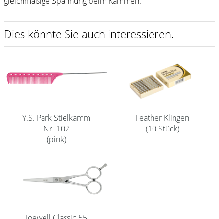
gleichmäßige Spannung beim Kämmen.
Shampoo
Dies könnte Sie auch interessieren.
Aromase Salon-Pro
Equipment
Sale %
Service
Schleifservice
Feather Klingen
Y.S. Park Stielkamm
(10 Stück)
Nr. 102
Aktuelle Informationen
(pink)
Produktwissen Scheren
Flyer
Kataloge
Kontakt
Joewell Classic 55