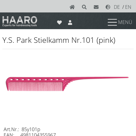
DE
/
EN
MENÜ
News
Y.S. Park Stielkamm Nr.101 (pink)
Scheren
Joewell
e-kwip plus
e-kwip
Konayuki
Y.S. Park
Left - Linkshand Scheren
Sets
Art.Nr.: 85y101p
EAN: 4981104355967