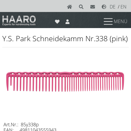
DE
/
EN
MENÜ
News
Y.S. Park Schneidekamm Nr.338 (pink)
Scheren
Joewell
e-kwip plus
e-kwip
Konayuki
Y.S. Park
Left - Linkshand Scheren
Sets
Art.Nr.: 85y338p
EAN: 49811043555943