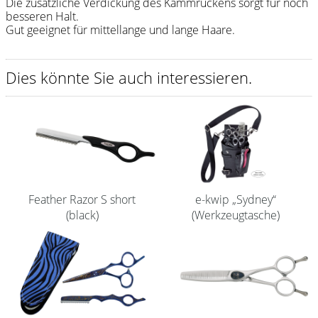
Die zusätzliche Verdickung des Kammrückens sorgt für noch
besseren Halt.
Shampoo
Gut geeignet für mittellange und lange Haare.
Aromase Salon-Pro
Dies könnte Sie auch interessieren.
Equipment
Sale %
Service
Schleifservice
Aktuelle Informationen
Feather Razor S short
e-kwip „Sydney“
Produktwissen Scheren
(black)
(Werkzeugtasche)
Flyer
Kataloge
Kontakt