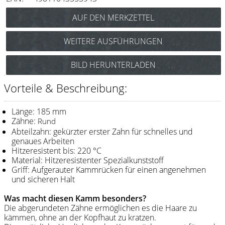
Messer / Klingen
Feather
WEITERE AUSFÜHRUNGEN
e-kwip
Y.S. Park Carbon Schneidekamm Nr.338
BILD HERUNTERLADEN
Kämme
(schwarz) Art.Nr.: 85Y338cs
Y.S. Park Schneidekamm Nr.338
Y.S. Park
Vorteile & Beschreibung:
(blau) Art.Nr.: 85y338b
Fejic
Y.S. Park Schneidekamm Nr.338
Länge: 185 mm
(rot) Art.Nr.: 85y338r
e-kwip
Zähne:
Rund
Y.S. Park Schneidekamm Nr.338
Abteilzahn: gekürzter erster Zahn für schnelles und
(weiß) Art.Nr.: 85y338w
genaues Arbeiten
Bürsten
Hitzeresistent bis: 220 °C
Y.S. Park
Material: Hitzeresistenter Spezialkunststoff
Griff: Aufgerauter Kammrücken für einen angenehmen
und sicheren Halt
Werkzeugtaschen
Was macht diesen Kamm besonders?
e-kwip
Die abgerundeten Zähne ermöglichen es die Haare zu
kämmen, ohne an der Kopfhaut zu kratzen.
Joewell