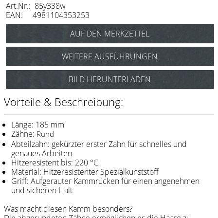
Art.Nr.: 85y338w
Messer / Klingen
EAN: 4981104353253
Feather
e-kwip
WEITERE AUSFÜHRUNGEN
Kämme
Y.S. Park Carbon Schneidekamm Nr.338
BILD HERUNTERLADEN
Y.S. Park
(schwarz) Art.Nr.: 85Y338cs
Y.S. Park Schneidekamm Nr.338
Fejic
Vorteile & Beschreibung:
(blau) Art.Nr.: 85y338b
e-kwip
Y.S. Park Schneidekamm Nr.338
Länge: 185 mm
(pink) Art.Nr.: 85y338p
Zähne:
Rund
Bürsten
Y.S. Park Schneidekamm Nr.338
Abteilzahn: gekürzter erster Zahn für schnelles und
(rot) Art.Nr.: 85y338r
genaues Arbeiten
Y.S. Park
Hitzeresistent bis: 220 °C
Material: Hitzeresistenter Spezialkunststoff
Werkzeugtaschen
Griff: Aufgerauter Kammrücken für einen angenehmen
und sicheren Halt
e-kwip
Was macht diesen Kamm besonders?
Joewell