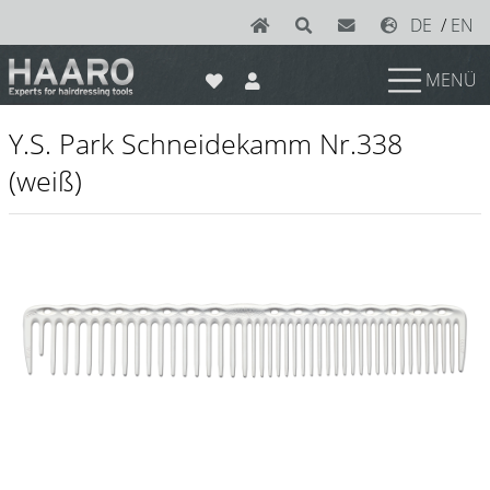
DE
/
EN
MENÜ
News
Y.S. Park Schneidekamm Nr.338
Scheren
(weiß)
Joewell
e-kwip plus
e-kwip
Konayuki
Y.S. Park
Left - Linkshand Scheren
Sets