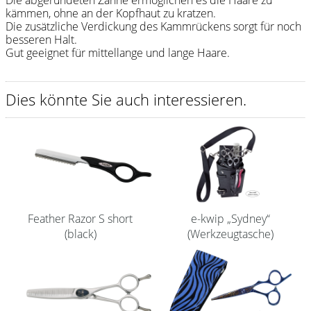
Die abgerundeten Zähne ermöglichen es die Haare zu
kämmen, ohne an der Kopfhaut zu kratzen.
Shampoo
Die zusätzliche Verdickung des Kammrückens sorgt für noch
besseren Halt.
Aromase Salon-Pro
Gut geeignet für mittellange und lange Haare.
Equipment
Dies könnte Sie auch interessieren.
Sale %
Service
Schleifservice
Aktuelle Informationen
Produktwissen Scheren
Feather Razor S short
e-kwip „Sydney“
(black)
(Werkzeugtasche)
Flyer
Kataloge
Kontakt