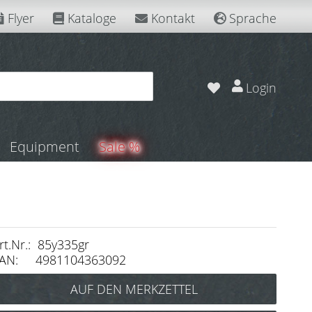
Flyer
Kataloge
Kontakt
Sprache
Login
Equipment
Sale %
rt.Nr.: 85y335gr
AN: 4981104363092