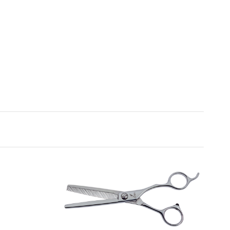
(weiß) Art.Nr.: 85y335w