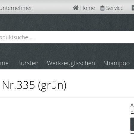
 Unternehmer.
Home
Service
mme
Bürsten
Werkzeugtaschen
Shampoo
Nr.335 (grün)
A
E