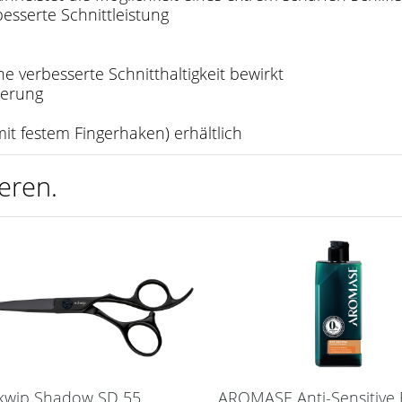
sserte Schnittleistung
e verbesserte Schnitthaltigkeit bewirkt
ierung
it festem Fingerhaken) erhältlich
eren.
kwip Shadow SD 55
AROMASE Anti-Sensitive E