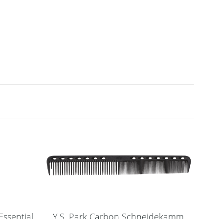
ssential
Y.S. Park Carbon Schneidekamm