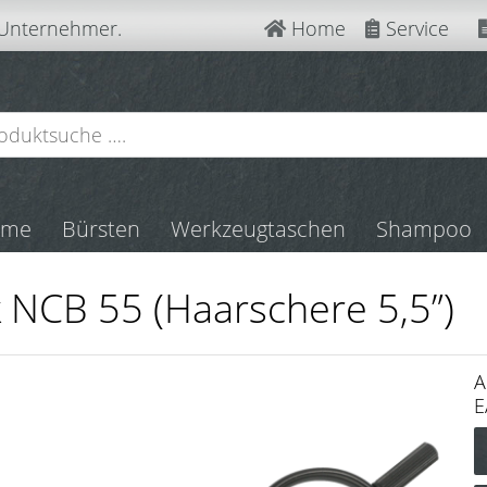
 Unternehmer.
Home
Service
mme
Bürsten
Werkzeugtaschen
Shampoo
k NCB 55 (Haarschere 5,5”)
A
E