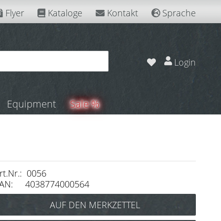
Flyer
Kataloge
Kontakt
Sprache
Login
Equipment
Sale %
rt.Nr.: 0056
AN: 4038774000564