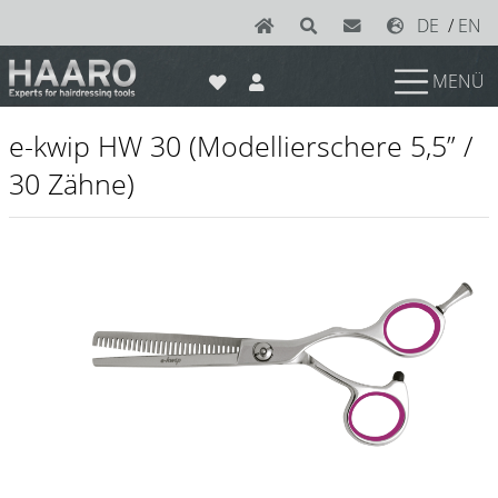
DE
/
EN
MENÜ
News
e-kwip HW 30 (Modellierschere 5,5” /
Scheren
30 Zähne)
Joewell
e-kwip plus
e-kwip
Konayuki
Y.S. Park
Left - Linkshand Scheren
Sets