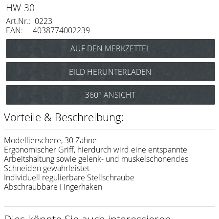
Messer / Klingen
HW 30
Art.Nr.: 0223
Feather
EAN: 4038774002239
e-kwip
Kämme
BILD HERUNTERLADEN
Y.S. Park
360° ANSICHT
Fejic
Vorteile & Beschreibung:
e-kwip
Bürsten
Modellierschere, 30 Zähne
Ergonomischer Griff, hierdurch wird eine entspannte
Y.S. Park
Arbeitshaltung sowie gelenk- und muskelschonendes
Schneiden gewährleistet
Individuell regulierbare Stellschraube
Werkzeugtaschen
Abschraubbare Fingerhaken
e-kwip
Joewell