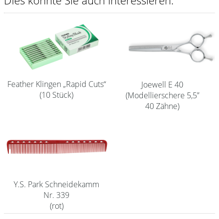
Dies könnte Sie auch interessieren.
Shampoo
Aromase Salon-Pro
Equipment
Sale %
Feather Klingen „Rapid Cuts“
Joewell E 40
Service
(10 Stück)
(Modellierschere 5,5”
40 Zähne)
Schleifservice
Aktuelle Informationen
Produktwissen Scheren
Flyer
Y.S. Park Schneidekamm
Kataloge
Nr. 339
(rot)
Kontakt