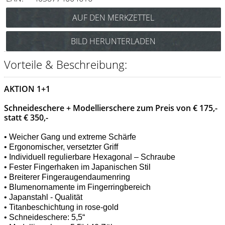
Messer / Klingen
Feather
BILD HERUNTERLADEN
e-kwip
Vorteile & Beschreibung:
Kämme
Y.S. Park
AKTION 1+1
Fejic
Schneideschere + Modellierschere zum Preis von € 175,-
statt € 350,-
e-kwip
• Weicher Gang und extreme Schärfe
Bürsten
• Ergonomischer, versetzter Griff
• Individuell regulierbare Hexagonal – Schraube
Y.S. Park
• Fester Fingerhaken im Japanischen Stil
• Breiterer Fingeraugendaumenring
Werkzeugtaschen
• Blumenornamente im Fingerringbereich
• Japanstahl - Qualität
e-kwip
• Titanbeschichtung in rose-gold
Joewell
• Schneideschere: 5,5“