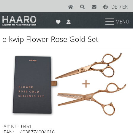
DE
/
EN
MENÜ
News
e-kwip Flower Rose Gold Set
Scheren
Joewell
e-kwip plus
e-kwip
Konayuki
Y.S. Park
Left - Linkshand Scheren
Sets
Art.Nr.: 0461
EAN: 4038774004616