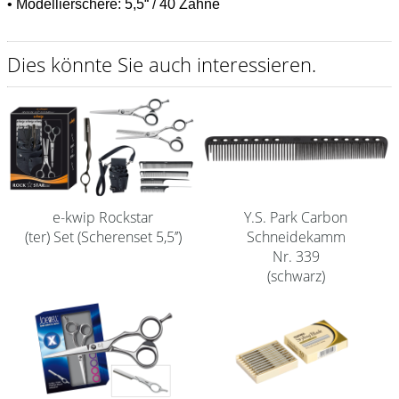
• Modellierschere: 5,5“ / 40 Zähne
Shampoo
Aromase Salon-Pro
Dies könnte Sie auch interessieren.
Equipment
Sale %
Service
Schleifservice
e-kwip Rockstar
Y.S. Park Carbon
Aktuelle Informationen
(ter) Set (Scherenset 5,5’’)
Schneidekamm
Nr. 339
Produktwissen Scheren
(schwarz)
Flyer
Kataloge
Kontakt