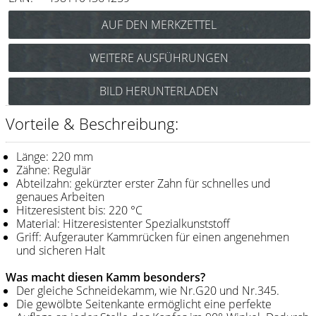
Messer / Klingen
Feather
WEITERE AUSFÜHRUNGEN
e-kwip
Y.S. Park Schneidekamm G45
BILD HERUNTERLADEN
Kämme
(pink) Art.Nr.: 85YG45p
Y.S. Park Schneidekamm G45
Y.S. Park
Vorteile & Beschreibung:
(rot) Art.Nr.: 85YG45r
Fejic
Y.S. Park Schneidekamm G45
Länge: 220 mm
(schwarz) Art.Nr.: 85YG45s
e-kwip
Zähne: Regulär
Abteilzahn: gekürzter erster Zahn für schnelles und
genaues Arbeiten
Bürsten
Hitzeresistent bis: 220 °C
Material: Hitzeresistenter Spezialkunststoff
Y.S. Park
Griff: Aufgerauter Kammrücken für einen angenehmen
und sicheren Halt
Werkzeugtaschen
Was macht diesen Kamm besonders?
e-kwip
Der gleiche Schneidekamm, wie Nr.G20 und Nr.345.
Die gewölbte Seitenkante ermöglicht eine perfekte
Joewell