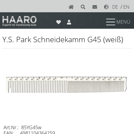
DE
/
EN
MENÜ
News
Y.S. Park Schneidekamm G45 (weiß)
Scheren
Joewell
e-kwip plus
e-kwip
Konayuki
Y.S. Park
Left - Linkshand Scheren
Sets
Art.Nr.: 85YG45w
EAN: 4981104364259