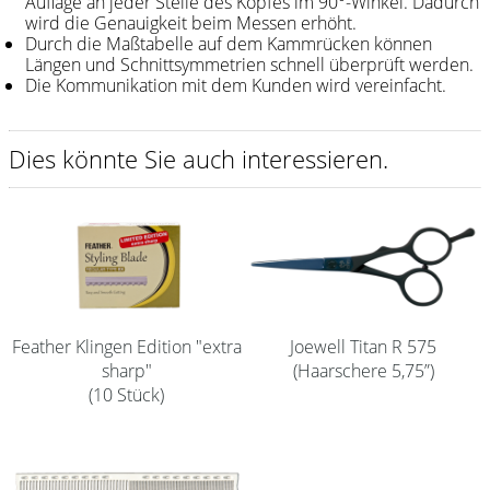
Auflage an jeder Stelle des Kopfes im 90°-Winkel. Dadurch
wird die Genauigkeit beim Messen erhöht.
Shampoo
Durch die Maßtabelle auf dem Kammrücken können
Längen und Schnittsymmetrien schnell überprüft werden.
Aromase Salon-Pro
Die Kommunikation mit dem Kunden wird vereinfacht.
Equipment
Dies könnte Sie auch interessieren.
Sale %
Service
Schleifservice
Aktuelle Informationen
Produktwissen Scheren
Feather Klingen Edition "extra
Joewell Titan R 575
sharp"
(Haarschere 5,75”)
Flyer
(10 Stück)
Kataloge
Kontakt