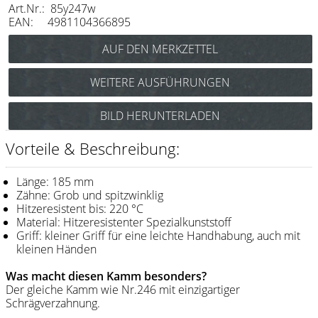
Art.Nr.: 85y247w
Messer / Klingen
EAN: 4981104366895
Feather
e-kwip
WEITERE AUSFÜHRUNGEN
Kämme
Y.S. Park Mambo Universalkamm Nr.247
BILD HERUNTERLADEN
Y.S. Park
(blau) Art.Nr.: 85y247b
Fejic
Vorteile & Beschreibung:
e-kwip
Länge: 185 mm
Zähne: Grob und spitzwinklig
Bürsten
Hitzeresistent bis: 220 °C
Material: Hitzeresistenter Spezialkunststoff
Y.S. Park
Griff: kleiner Griff für eine leichte Handhabung, auch mit
kleinen Händen
Werkzeugtaschen
Was macht diesen Kamm besonders?
e-kwip
Der gleiche Kamm wie Nr.246 mit einzigartiger
Schrägverzahnung.
Joewell