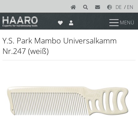
DE
/
EN
MENÜ
News
Y.S. Park Mambo Universalkamm
Scheren
Nr.247 (weiß)
Joewell
e-kwip plus
e-kwip
Konayuki
Y.S. Park
Left - Linkshand Scheren
Sets