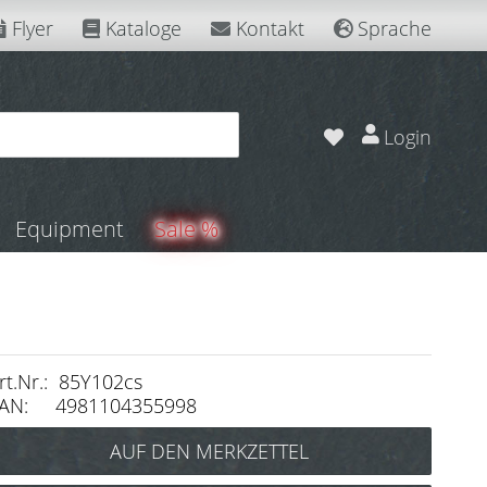
Flyer
Kataloge
Kontakt
Sprache
Login
Equipment
Sale %
rt.Nr.: 85Y102cs
AN: 4981104355998