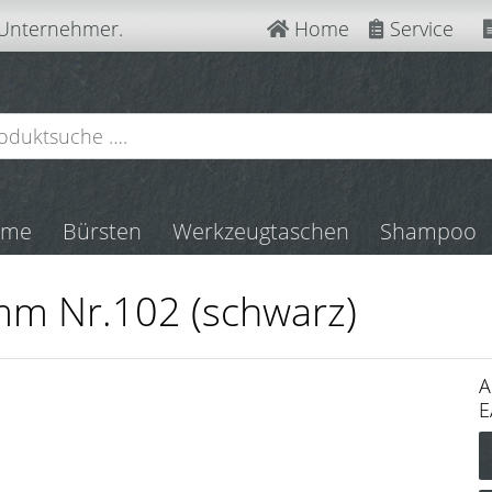
 Unternehmer.
Home
Service
mme
Bürsten
Werkzeugtaschen
Shampoo
amm Nr.102 (schwarz)
A
E