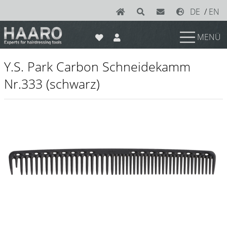
DE
/
EN
MENÜ
News
Y.S. Park Carbon Schneidekamm
Scheren
Nr.333 (schwarz)
Joewell
e-kwip plus
e-kwip
Konayuki
Y.S. Park
Left - Linkshand Scheren
Sets