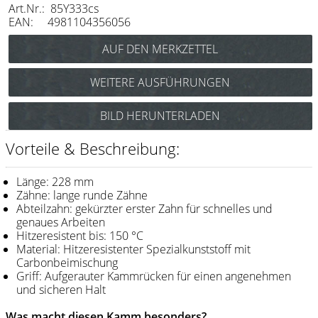
Art.Nr.: 85Y333cs
Messer / Klingen
EAN: 4981104356056
Feather
e-kwip
WEITERE AUSFÜHRUNGEN
Kämme
Y.S. Park Schneidekamm Nr.333
BILD HERUNTERLADEN
Y.S. Park
(pink) Art.Nr.: 85y333p
Y.S. Park Schneidekamm Nr.333
Fejic
Vorteile & Beschreibung:
(rot) Art.Nr.: 85y333r
e-kwip
Y.S. Park Schneidekamm Nr.333
Länge: 228 mm
(weiß) Art.Nr.: 85y333w
Zähne: lange runde Zähne
Bürsten
Abteilzahn: gekürzter erster Zahn für schnelles und
genaues Arbeiten
Y.S. Park
Hitzeresistent bis: 150 °C
Material: Hitzeresistenter Spezialkunststoff mit
Werkzeugtaschen
Carbonbeimischung
Griff: Aufgerauter Kammrücken für einen angenehmen
e-kwip
und sicheren Halt
Joewell
Was macht diesen Kamm besonders?