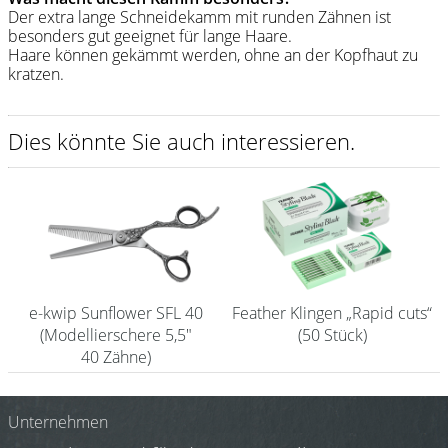
Der extra lange Schneidekamm mit runden Zähnen ist
Shampoo
besonders gut geeignet für lange Haare.
Haare können gekämmt werden, ohne an der Kopfhaut zu
Aromase Salon-Pro
kratzen.
Equipment
Dies könnte Sie auch interessieren.
Sale %
Service
Schleifservice
Aktuelle Informationen
Produktwissen Scheren
e-kwip Sunflower SFL 40
Feather Klingen „Rapid cuts“
(Modellierschere 5,5"
(50 Stück)
Flyer
40 Zähne)
Kataloge
Unternehmen
Kontakt