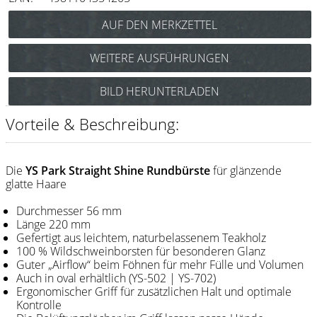
Messer / Klingen
Feather
WEITERE AUSFÜHRUNGEN
e-kwip
Y.S. Park Straight Shine Bürste Nr.602 Art.Nr.: 86y602
BILD HERUNTERLADEN
Kämme
Y.S. Park
Vorteile & Beschreibung:
Fejic
e-kwip
Die
YS Park Straight Shine Rundbürste
für glänzende
glatte Haare
Bürsten
Durchmesser 56 mm
Länge 220 mm
Y.S. Park
Gefertigt aus leichtem, naturbelassenem Teakholz
100 % Wildschweinborsten für besonderen Glanz
Werkzeugtaschen
Guter „Airflow“ beim Föhnen für mehr Fülle und Volumen
Auch in oval erhältlich (YS-502 | YS-702)
e-kwip
Ergonomischer Griff für zusätzlichen Halt und optimale
Kontrolle
Joewell