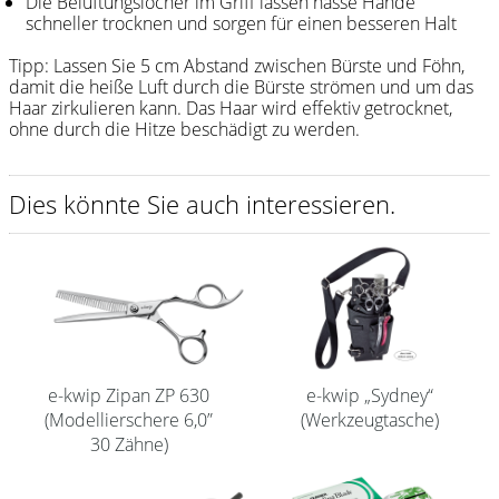
Die Belüftungslöcher im Griff lassen nasse Hände
schneller trocknen und sorgen für einen besseren Halt
Shampoo
Tipp: Lassen Sie 5 cm Abstand zwischen Bürste und Föhn,
Aromase Salon-Pro
damit die heiße Luft durch die Bürste strömen und um das
Haar zirkulieren kann. Das Haar wird effektiv getrocknet,
Equipment
ohne durch die Hitze beschädigt zu werden.
Sale %
Dies könnte Sie auch interessieren.
Service
Schleifservice
Aktuelle Informationen
Produktwissen Scheren
Flyer
e-kwip Zipan ZP 630
e-kwip „Sydney“
(Modellierschere 6,0”
(Werkzeugtasche)
Kataloge
30 Zähne)
Kontakt