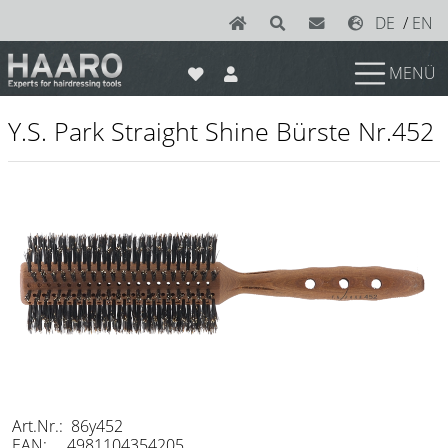
DE
/
EN
MENÜ
News
Y.S. Park Straight Shine Bürste Nr.452
Scheren
Joewell
e-kwip plus
e-kwip
Konayuki
Y.S. Park
Left - Linkshand Scheren
Sets
Art.Nr.: 86y452
EAN: 4981104354205