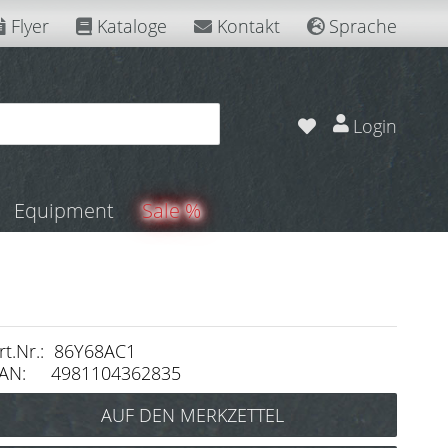
Flyer
Kataloge
Kontakt
Sprache
Login
Equipment
Sale %
rt.Nr.: 86Y68AC1
AN: 4981104362835