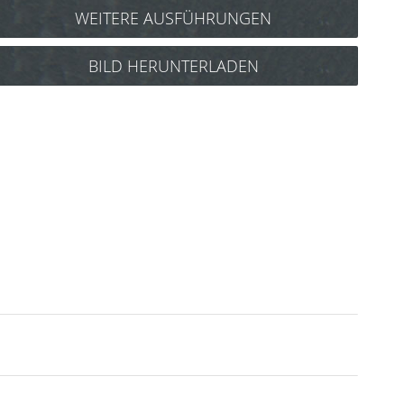
WEITERE AUSFÜHRUNGEN
Y.S. Park Beetle Bürste 68AS1 Art.Nr.: 86Y68AS1
BILD HERUNTERLADEN