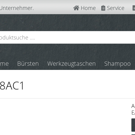
 Unternehmer.
Home
Service
mme
Bürsten
Werkzeugtaschen
Shampoo
 68AC1
A
E