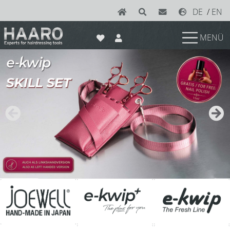
DE
/
EN
MENÜ
News
Scheren
Joewell
e-kwip plus
e-kwip
Konayuki
Y.S. Park
Left - Linkshand Scheren
Sets