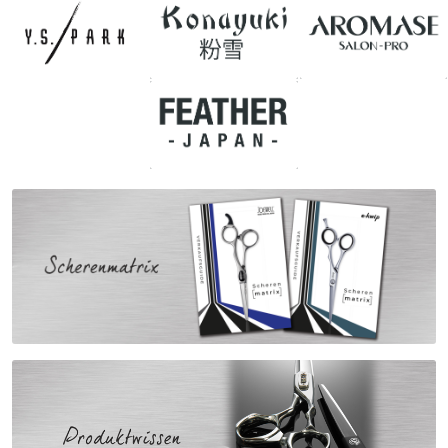
Messer / Klingen
Feather
e-kwip
Kämme
Y.S. Park
Fejic
e-kwip
Bürsten
Y.S. Park
Werkzeugtaschen
e-kwip
Joewell