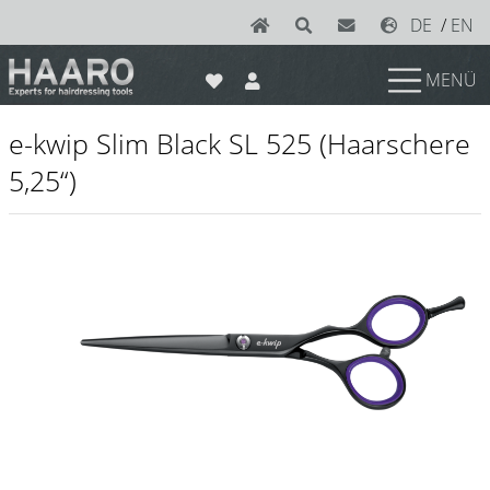
DE
/
EN
MENÜ
News
e-kwip Slim Black SL 525 (Haarschere
Scheren
5,25“)
Joewell
e-kwip plus
e-kwip
Konayuki
Y.S. Park
Left - Linkshand Scheren
Sets