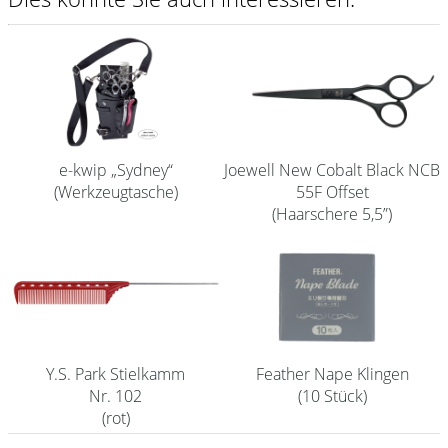
Shampoo
Aromase Salon-Pro
Equipment
Sale %
e-kwip „Sydney“
Joewell New Cobalt Black NCB
(Werkzeugtasche)
55F Offset
Service
(Haarschere 5,5”)
Schleifservice
Aktuelle Informationen
Produktwissen Scheren
Flyer
Feather Nape Klingen
Y.S. Park Stielkamm
Kataloge
(10 Stück)
Nr. 102
(rot)
Kontakt