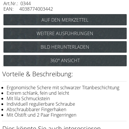
Art.Nr.: 0344
Messer / Klingen
EAN: 4038774003442
Feather
e-kwip
WEITERE AUSFÜHRUNGEN
Kämme
e-kwip Slim Black SL 575
BILD HERUNTERLADEN
Y.S. Park
(Haarschere 5,75“) Art.Nr.: 0345
Fejic
360° ANSICHT
e-kwip
Vorteile & Beschreibung:
Bürsten
Ergonomische Schere mit schwarzer Titanbeschichtung
Y.S. Park
Extrem schlank, fein und leicht
Mit lila Schmuckstein
Individuell regulierbare Schraube
Werkzeugtaschen
Abschraubbarer Fingerhaken
e-kwip
Mit Ölstift und 2 Paar Fingerringen
Joewell
Dies könnte Sie auch interessieren.