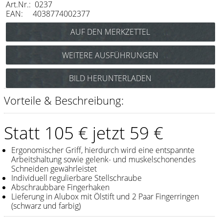
Art.Nr.: 0237
Messer / Klingen
EAN: 4038774002377
Feather
e-kwip
WEITERE AUSFÜHRUNGEN
Kämme
BILD HERUNTERLADEN
Y.S. Park
Fejic
Vorteile & Beschreibung:
e-kwip
Statt 105 € jetzt 59 €
Bürsten
Ergonomischer Griff, hierdurch wird eine entspannte
Y.S. Park
Arbeitshaltung sowie gelenk- und muskelschonendes
Schneiden gewährleistet
Werkzeugtaschen
Individuell regulierbare Stellschraube
Abschraubbare Fingerhaken
e-kwip
Lieferung in Alubox mit Ölstift und 2 Paar Fingerringen
(schwarz und farbig)
Joewell