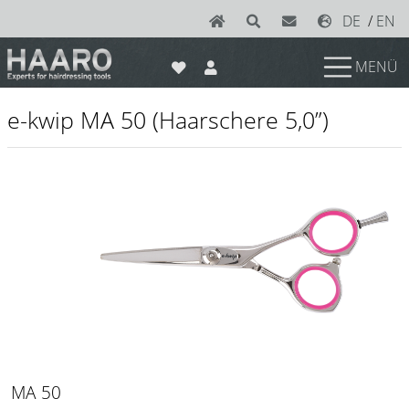
DE
/
EN
MENÜ
News
e-kwip MA 50 (Haarschere 5,0”)
Scheren
Joewell
e-kwip plus
e-kwip
Konayuki
Y.S. Park
Left - Linkshand Scheren
Sets
MA 50