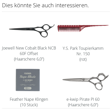
Dies könnte Sie auch interessieren.
Shampoo
Aromase Salon-Pro
Equipment
Sale %
Joewell New Cobalt Black NCB
Y.S. Park Toupierkamm
Service
60F Offset
Nr. 150
Schleifservice
(Haarschere 6,0”)
(rot)
Aktuelle Informationen
Produktwissen Scheren
Flyer
Kataloge
Feather Nape Klingen
e-kwip Pirate PI 60
(10 Stück)
(Haarschere 6,0“)
Kontakt