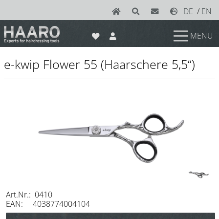
DE
/
EN
MENÜ
News
e-kwip Flower 55 (Haarschere 5,5“)
Scheren
Joewell
e-kwip plus
e-kwip
Konayuki
Y.S. Park
Left - Linkshand Scheren
Art.Nr.: 0410
Sets
EAN: 4038774004104