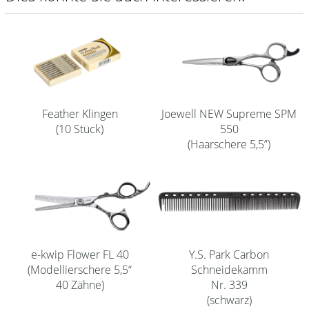
Shampoo
Aromase Salon-Pro
Equipment
Sale %
Feather Klingen
Joewell NEW Supreme SPM
(10 Stück)
550
Service
(Haarschere 5,5”)
Schleifservice
Aktuelle Informationen
Produktwissen Scheren
Flyer
e-kwip Flower FL 40
Y.S. Park Carbon
Kataloge
(Modellierschere 5,5“
Schneidekamm
40 Zähne)
Nr. 339
Kontakt
(schwarz)