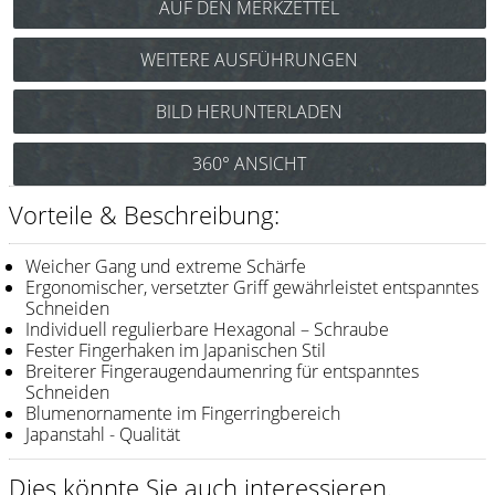
Messer / Klingen
Feather
WEITERE AUSFÜHRUNGEN
e-kwip
e-kwip Flower Rose Gold FLR 55
BILD HERUNTERLADEN
(Haarschere 5,5“) Art.Nr.: 0425
Kämme
360° ANSICHT
Y.S. Park
Vorteile & Beschreibung:
Fejic
e-kwip
Weicher Gang und extreme Schärfe
Ergonomischer, versetzter Griff gewährleistet entspanntes
Schneiden
Bürsten
Individuell regulierbare Hexagonal – Schraube
Fester Fingerhaken im Japanischen Stil
Y.S. Park
Breiterer Fingeraugendaumenring für entspanntes
Schneiden
Werkzeugtaschen
Blumenornamente im Fingerringbereich
Japanstahl - Qualität
e-kwip
Joewell
Dies könnte Sie auch interessieren.