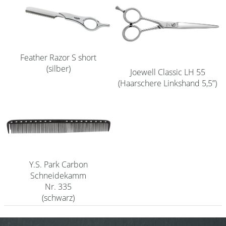
Shampoo
Aromase Salon-Pro
Equipment
Feather Razor S short
(silber)
Joewell Classic LH 55
Sale %
(Haarschere Linkshand 5,5”)
Service
Schleifservice
Aktuelle Informationen
Produktwissen Scheren
Y.S. Park Carbon
Schneidekamm
Flyer
Nr. 335
Kataloge
(schwarz)
Kontakt