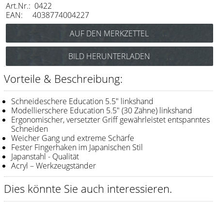
Art.Nr.: 0422
Messer / Klingen
EAN: 4038774004227
Feather
e-kwip
BILD HERUNTERLADEN
Kämme
Vorteile & Beschreibung:
Y.S. Park
Fejic
Schneideschere Education 5.5" linkshand
Modellierschere Education 5.5" (30 Zähne) linkshand
e-kwip
Ergonomischer, versetzter Griff gewährleistet entspanntes
Schneiden
Bürsten
Weicher Gang und extreme Schärfe
Fester Fingerhaken im Japanischen Stil
Y.S. Park
Japanstahl - Qualität
Acryl – Werkzeugständer
Werkzeugtaschen
Dies könnte Sie auch interessieren.
e-kwip
Joewell