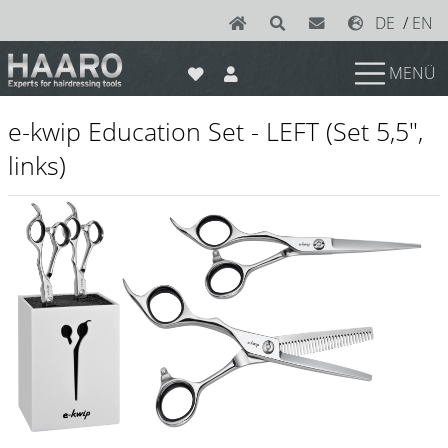
DE
/
EN
MENÜ
News
e-kwip Education Set - LEFT (Set 5,5",
Scheren
links)
Joewell
e-kwip plus
e-kwip
Konayuki
Y.S. Park
Left - Linkshand Scheren
Sets