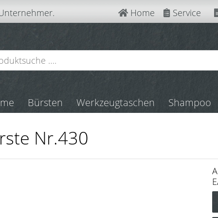
 Unternehmer.
Home
Service
mme
Bürsten
Werkzeugtaschen
Shampoo
ürste Nr.430
A
E