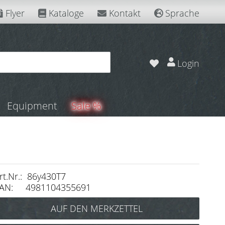
Flyer
Kataloge
Kontakt
Sprache
Login
Equipment
Sale %
rt.Nr.: 86y430T7
AN: 4981104355691