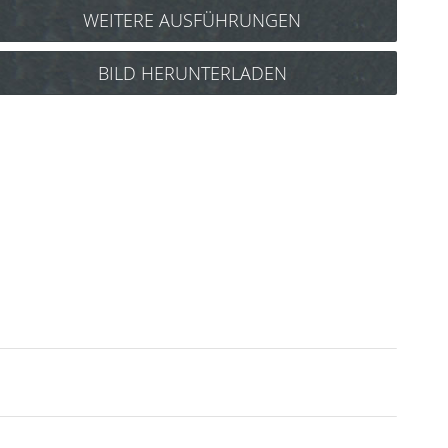
WEITERE AUSFÜHRUNGEN
Y.S. Park Tiger Carbonbürste
BILD HERUNTERLADEN
Nr.490 Art.Nr.: 86y490T6
Y.S. Park Tiger Carbonbürste
Nr.510 Art.Nr.: 86y510T5
Y.S. Park Tiger Carbonbürste
Nr.560 Art.Nr.: 86y560T4
Y.S. Park Tiger Carbonbürste
Nr.580 Art.Nr.: 86y580T3
Y.S. Park Tiger Carbonbürste
Nr.650 Art.Nr.: 86y650T2
Y.S. Park Tiger Carbonbürste
Nr.680 Art.Nr.: 86y680T1