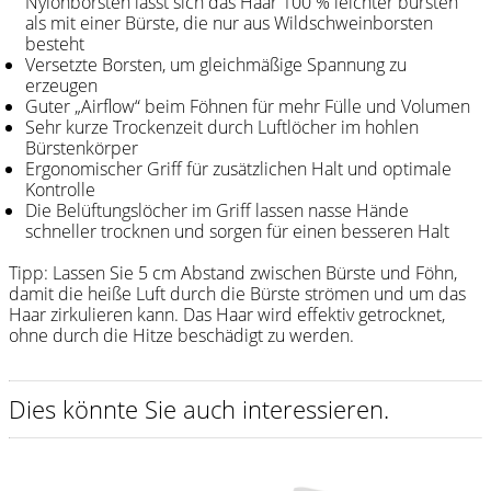
Nylonborsten lässt sich das Haar 100 % leichter bürsten
als mit einer Bürste, die nur aus Wildschweinborsten
Shampoo
besteht
Versetzte Borsten, um gleichmäßige Spannung zu
Aromase Salon-Pro
erzeugen
Guter „Airflow“ beim Föhnen für mehr Fülle und Volumen
Equipment
Sehr kurze Trockenzeit durch Luftlöcher im hohlen
Bürstenkörper
Sale %
Ergonomischer Griff für zusätzlichen Halt und optimale
Kontrolle
Die Belüftungslöcher im Griff lassen nasse Hände
Service
schneller trocknen und sorgen für einen besseren Halt
Schleifservice
Tipp: Lassen Sie 5 cm Abstand zwischen Bürste und Föhn,
Aktuelle Informationen
damit die heiße Luft durch die Bürste strömen und um das
Haar zirkulieren kann. Das Haar wird effektiv getrocknet,
Produktwissen Scheren
ohne durch die Hitze beschädigt zu werden.
Flyer
Dies könnte Sie auch interessieren.
Kataloge
Kontakt