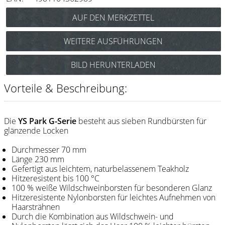
Messer / Klingen
Feather
WEITERE AUSFÜHRUNGEN
e-kwip
Y.S. Park Super G-Bürste 35G5 Art.Nr.: 86y35G5
BILD HERUNTERLADEN
Kämme
Y.S. Park Super G-Bürste 40G4 Art.Nr.: 86y40G4
Y.S. Park
Y.S. Park Super G-Bürste 50G3 Art.Nr.: 86y50G3
Vorteile & Beschreibung:
Y.S. Park Super G-Bürste 55G2 Art.Nr.: 86y55G2
Fejic
Y.S. Park Super G-Bürste 60G1 Art.Nr.: 86y60G1
e-kwip
Die
YS Park G-Serie
besteht aus sieben Rundbürsten für
Y.S. Park Super G-Bürste 65G0 Art.Nr.: 86y65G0
glänzende Locken
Bürsten
Durchmesser 70 mm
Länge 230 mm
Y.S. Park
Gefertigt aus leichtem, naturbelassenem Teakholz
Hitzeresistent bis 100 °C
Werkzeugtaschen
100 % weiße Wildschweinborsten für besonderen Glanz
Hitzeresistente Nylonborsten für leichtes Aufnehmen von
e-kwip
Haarsträhnen
Durch die Kombination aus Wildschwein- und
Joewell