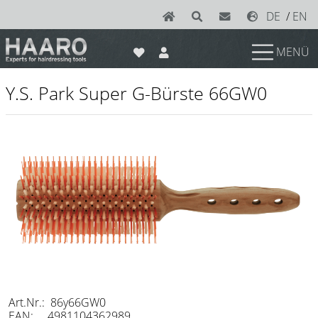
DE
/
EN
MENÜ
News
Y.S. Park Super G-Bürste 66GW0
Scheren
Joewell
e-kwip plus
e-kwip
Konayuki
Y.S. Park
Left - Linkshand Scheren
Sets
Art.Nr.: 86y66GW0
EAN: 4981104362989