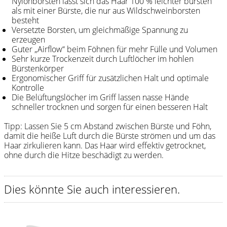
Nylonborsten lässt sich das Haar 100 % leichter bürsten
als mit einer Bürste, die nur aus Wildschweinborsten
Shampoo
besteht
Versetzte Borsten, um gleichmäßige Spannung zu
Aromase Salon-Pro
erzeugen
Guter „Airflow“ beim Föhnen für mehr Fülle und Volumen
Equipment
Sehr kurze Trockenzeit durch Luftlöcher im hohlen
Bürstenkörper
Sale %
Ergonomischer Griff für zusätzlichen Halt und optimale
Kontrolle
Die Belüftungslöcher im Griff lassen nasse Hände
Service
schneller trocknen und sorgen für einen besseren Halt
Schleifservice
Tipp: Lassen Sie 5 cm Abstand zwischen Bürste und Föhn,
Aktuelle Informationen
damit die heiße Luft durch die Bürste strömen und um das
Haar zirkulieren kann. Das Haar wird effektiv getrocknet,
Produktwissen Scheren
ohne durch die Hitze beschädigt zu werden.
Flyer
Dies könnte Sie auch interessieren.
Kataloge
Kontakt