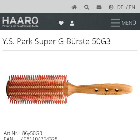
DE
/
EN
MENÜ
News
Y.S. Park Super G-Bürste 50G3
Scheren
Joewell
e-kwip plus
e-kwip
Konayuki
Y.S. Park
Left - Linkshand Scheren
Sets
Art.Nr.: 86y50G3
EAN: 4981104354328