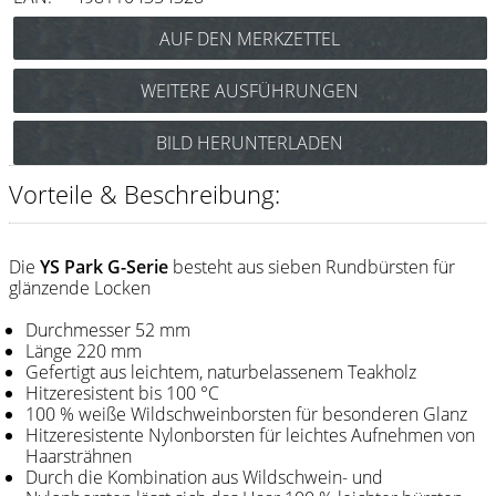
Messer / Klingen
Feather
WEITERE AUSFÜHRUNGEN
e-kwip
Y.S. Park Super G-Bürste 35G5 Art.Nr.: 86y35G5
BILD HERUNTERLADEN
Kämme
Y.S. Park Super G-Bürste 40G4 Art.Nr.: 86y40G4
Y.S. Park
Y.S. Park Super G-Bürste 55G2 Art.Nr.: 86y55G2
Vorteile & Beschreibung:
Y.S. Park Super G-Bürste 60G1 Art.Nr.: 86y60G1
Fejic
Y.S. Park Super G-Bürste 65G0 Art.Nr.: 86y65G0
e-kwip
Die
YS Park G-Serie
besteht aus sieben Rundbürsten für
Y.S. Park Super G-Bürste 66GW0 Art.Nr.: 86y66GW0
glänzende Locken
Bürsten
Durchmesser 52 mm
Länge 220 mm
Y.S. Park
Gefertigt aus leichtem, naturbelassenem Teakholz
Hitzeresistent bis 100 °C
Werkzeugtaschen
100 % weiße Wildschweinborsten für besonderen Glanz
Hitzeresistente Nylonborsten für leichtes Aufnehmen von
e-kwip
Haarsträhnen
Durch die Kombination aus Wildschwein- und
Joewell