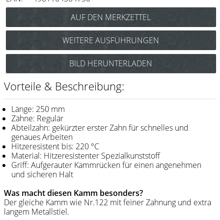
Messer / Klingen
Feather
WEITERE AUSFÜHRUNGEN
e-kwip
Y.S. Park Carbon-Stielkamm Nr.132
BILD HERUNTERLADEN
Kämme
(schwarz) Art.Nr.: 85y132cs
Y.S. Park Stielkamm Nr.132
Y.S. Park
Vorteile & Beschreibung:
(weiß) Art.Nr.: 85y132w
Fejic
Länge: 250 mm
e-kwip
Zähne: Regulär
Abteilzahn: gekürzter erster Zahn für schnelles und
genaues Arbeiten
Bürsten
Hitzeresistent bis: 220 °C
Material: Hitzeresistenter Spezialkunststoff
Y.S. Park
Griff: Aufgerauter Kammrücken für einen angenehmen
und sicheren Halt
Werkzeugtaschen
Was macht diesen Kamm besonders?
e-kwip
Der gleiche Kamm wie Nr.122 mit feiner Zahnung und extra
langem Metallstiel.
Joewell