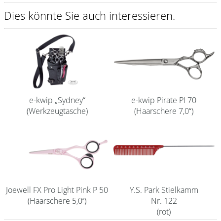
Dies könnte Sie auch interessieren.
Shampoo
Aromase Salon-Pro
Equipment
Sale %
Service
e-kwip „Sydney“
e-kwip Pirate PI 70
(Werkzeugtasche)
(Haarschere 7,0“)
Schleifservice
Aktuelle Informationen
Produktwissen Scheren
Flyer
Joewell FX Pro Light Pink P 50
Y.S. Park Stielkamm
Kataloge
(Haarschere 5,0’’)
Nr. 122
(rot)
Kontakt