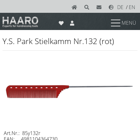
DE
/
EN
MENÜ
News
Y.S. Park Stielkamm Nr.132 (rot)
Scheren
Joewell
e-kwip plus
e-kwip
Konayuki
Y.S. Park
Left - Linkshand Scheren
Sets
Art.Nr.: 85y132r
EAN: 4981104364730