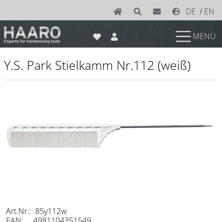
DE
/
EN
MENÜ
News
Y.S. Park Stielkamm Nr.112 (weiß)
Scheren
Joewell
e-kwip plus
e-kwip
Konayuki
Y.S. Park
Left - Linkshand Scheren
Sets
Art.Nr.: 85y112w
EAN: 4981104351549