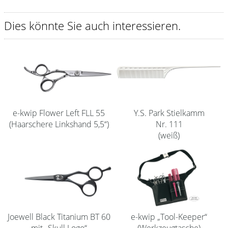
Shampoo
Dies könnte Sie auch interessieren.
Aromase Salon-Pro
Equipment
Sale %
Service
e-kwip Flower Left FLL 55
Y.S. Park Stielkamm
Schleifservice
(Haarschere Linkshand 5,5“)
Nr. 111
Aktuelle Informationen
(weiß)
Produktwissen Scheren
Flyer
Kataloge
Joewell Black Titanium BT 60
e-kwip „Tool-Keeper“
Kontakt