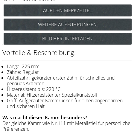
Messer / Klingen
Feather
WEITERE AUSFÜHRUNGEN
e-kwip
Y.S. Park Carbon Stielkamm Nr.112
BILD HERUNTERLADEN
Kämme
(schwarz) Art.Nr.: 85Y112cs
Y.S. Park Stielkamm Nr.112
Y.S. Park
Vorteile & Beschreibung:
(camel) Art.Nr.: 85y112ca
Fejic
Y.S. Park Stielkamm Nr.112
Länge: 225 mm
(grün) Art.Nr.: 85Y112gr
e-kwip
Zähne: Regulär
Y.S. Park Stielkamm Nr.112
Abteilzahn: gekürzter erster Zahn für schnelles und
(pink) Art.Nr.: 85y112p
genaues Arbeiten
Bürsten
Y.S. Park Stielkamm Nr.112
Hitzeresistent bis: 220 °C
(rot) Art.Nr.: 85y112r
Material: Hitzeresistenter Spezialkunststoff
Y.S. Park
Griff: Aufgerauter Kammrücken für einen angenehmen
und sicheren Halt
Werkzeugtaschen
Was macht diesen Kamm besonders?
e-kwip
Der gleiche Kamm wie Nr.111 mit Metallstiel für persönliche
Präferenzen.
Joewell