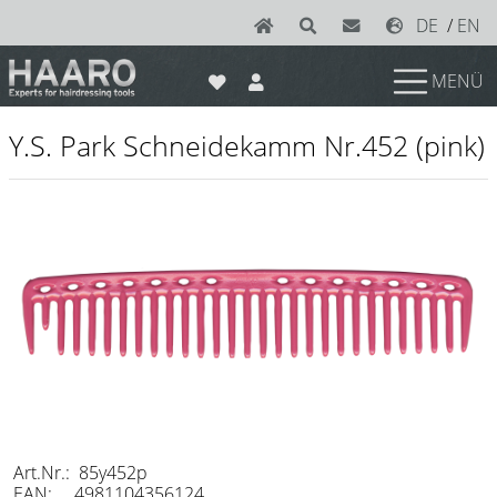
DE
/
EN
MENÜ
News
Y.S. Park Schneidekamm Nr.452 (pink)
Scheren
Joewell
e-kwip plus
e-kwip
Konayuki
Y.S. Park
Left - Linkshand Scheren
Sets
Art.Nr.: 85y452p
EAN: 4981104356124