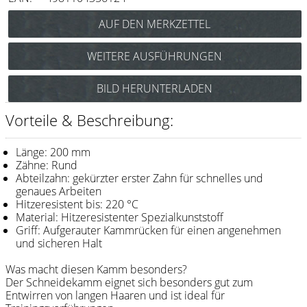
Messer / Klingen
Feather
WEITERE AUSFÜHRUNGEN
e-kwip
Y.S. Park Carbon Schneidekamm Nr.452
BILD HERUNTERLADEN
Kämme
(schwarz) Art.Nr.: 85Y452cs
Y.S. Park Schneidekamm Nr.452
Y.S. Park
Vorteile & Beschreibung:
(grün) Art.Nr.: 85y452gr
Fejic
Y.S. Park Schneidekamm Nr.452
Länge: 200 mm
(rot) Art.Nr.: 85y452r
e-kwip
Zähne: Rund
Y.S. Park Schneidekamm Nr.452
Abteilzahn: gekürzter erster Zahn für schnelles und
(weiß) Art.Nr.: 85y452w
genaues Arbeiten
Bürsten
Hitzeresistent bis: 220 °C
Material: Hitzeresistenter Spezialkunststoff
Y.S. Park
Griff: Aufgerauter Kammrücken für einen angenehmen
und sicheren Halt
Werkzeugtaschen
Was macht diesen Kamm besonders?
e-kwip
Der Schneidekamm eignet sich besonders gut zum
Entwirren von langen Haaren und ist ideal für
Joewell