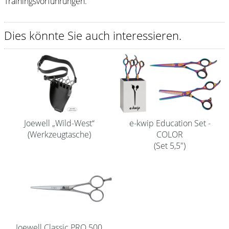
Trainingsvorführungen.
Shampoo
Dies könnte Sie auch interessieren.
Aromase Salon-Pro
Equipment
Sale %
Service
Schleifservice
Joewell „Wild-West“
e-kwip Education Set -
(Werkzeugtasche)
COLOR
Aktuelle Informationen
(Set 5,5")
Produktwissen Scheren
Flyer
Kataloge
Kontakt
Joewell Classic PRO 500