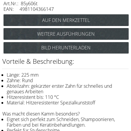
Art.Nr.: 85y606t
Messer / Klingen
EAN: 4981104366147
Feather
e-kwip
WEITERE AUSFÜHRUNGEN
Kämme
Y.S. Park Parthenon Universalkamm Nr.606
BILD HERUNTERLADEN
Y.S. Park
(weiß) Art.Nr.: 85y606w
Fejic
Vorteile & Beschreibung:
e-kwip
Länge: 225 mm
Zähne: Rund
Bürsten
Abteilzahn: gekürzter erster Zahn für schnelles und
genaues Arbeiten
Y.S. Park
Hitzeresistent bis: 110 °C
Material: Hitzeresistenter Spezialkunststoff
Werkzeugtaschen
Was macht diesen Kamm besonders?
e-kwip
Eignet sich perfekt zum Schneiden, Shampoonieren,
Färben und bei Keratinbehandlungen.
Joewell
Perfekt für Stufenschnitte.