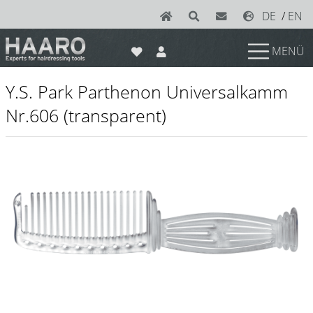
DE
/
EN
MENÜ
News
Y.S. Park Parthenon Universalkamm
Scheren
Nr.606 (transparent)
Joewell
e-kwip plus
e-kwip
Konayuki
Y.S. Park
Left - Linkshand Scheren
Sets