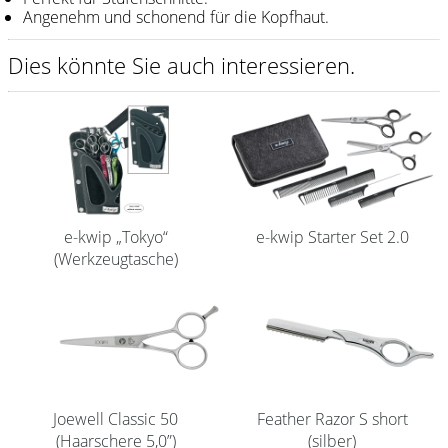
Angenehm und schonend für die Kopfhaut.
Shampoo
Dies könnte Sie auch interessieren.
Aromase Salon-Pro
Equipment
Sale %
Service
Schleifservice
e-kwip „Tokyo“
e-kwip Starter Set 2.0
(Werkzeugtasche)
Aktuelle Informationen
Produktwissen Scheren
Flyer
Kataloge
Joewell Classic 50
Feather Razor S short
Kontakt
(Haarschere 5,0”)
(silber)