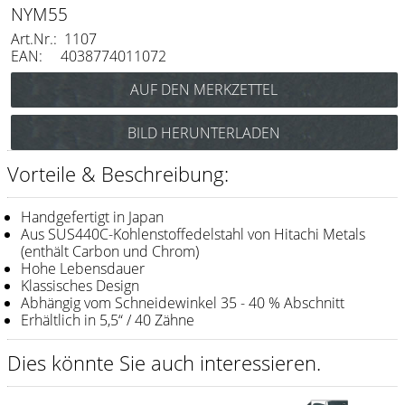
Messer / Klingen
NYM55
Art.Nr.: 1107
Feather
EAN: 4038774011072
e-kwip
Kämme
BILD HERUNTERLADEN
Y.S. Park
Vorteile & Beschreibung:
Fejic
e-kwip
Handgefertigt in Japan
Aus SUS440C-Kohlenstoffedelstahl von Hitachi Metals
(enthält Carbon und Chrom)
Bürsten
Hohe Lebensdauer
Klassisches Design
Y.S. Park
Abhängig vom Schneidewinkel 35 - 40 % Abschnitt
Erhältlich in 5,5“ / 40 Zähne
Werkzeugtaschen
e-kwip
Dies könnte Sie auch interessieren.
Joewell