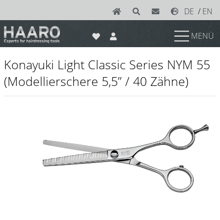
DE
/
EN
MENÜ
News
Konayuki Light Classic Series NYM 55
Scheren
(Modellierschere 5,5’’ / 40 Zähne)
Joewell
e-kwip plus
e-kwip
Konayuki
Y.S. Park
Left - Linkshand Scheren
Sets