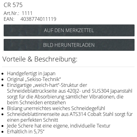
Messer / Klingen
CR 575
Art.Nr.: 1111
Feather
EAN: 4038774011119
e-kwip
Kämme
BILD HERUNTERLADEN
Y.S. Park
Vorteile & Beschreibung:
Fejic
e-kwip
Handgefertigt in Japan
Original „Sekiso-Technik“
Einzigartige „weich-hart“-Struktur der
Bürsten
Schneideblattrückseite aus 420J2- und SUS304 Japanstahl
sorgt für die Absorbierung sämtlicher Vibrationen, die
Y.S. Park
beim Schneiden entstehen
Bislang unerreichtes weiches Schneidegefühl
Werkzeugtaschen
Schneideblattinnenseite aus ATS314 Cobalt Stahl sorgt für
einen perfekten Schnitt
e-kwip
Jede Schere hat eine eigene, individuelle Textur
Erhältlich in 5,75“
Joewell