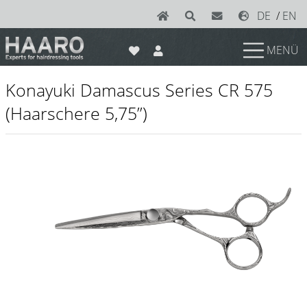
DE
/
EN
MENÜ
News
Konayuki Damascus Series CR 575
Scheren
(Haarschere 5,75’’)
Joewell
e-kwip plus
e-kwip
Konayuki
Y.S. Park
Left - Linkshand Scheren
Sets