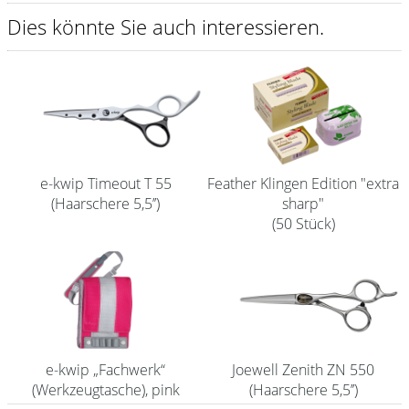
Dies könnte Sie auch interessieren.
Shampoo
Aromase Salon-Pro
Equipment
Sale %
Service
e-kwip Timeout T 55
Feather Klingen Edition "extra
(Haarschere 5,5’’)
sharp"
Schleifservice
(50 Stück)
Aktuelle Informationen
Produktwissen Scheren
Flyer
Kataloge
e-kwip „Fachwerk“
Joewell Zenith ZN 550
(Werkzeugtasche), pink
(Haarschere 5,5’’)
Kontakt