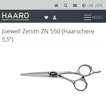
DE
/
EN
MENÜ
News
Joewell Zenith ZN 550 (Haarschere
Scheren
5,5’’)
Joewell
e-kwip plus
e-kwip
Konayuki
Y.S. Park
Left - Linkshand Scheren
Sets