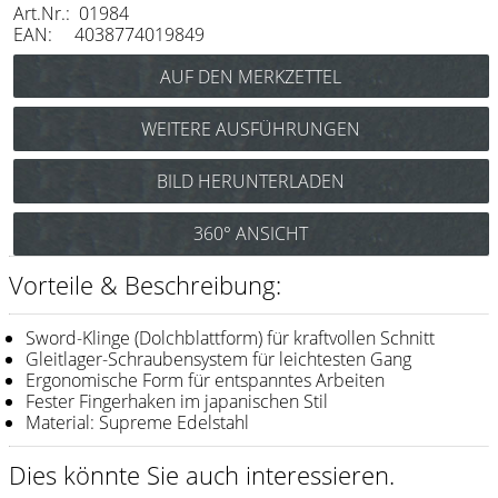
Art.Nr.: 01984
Messer / Klingen
EAN: 4038774019849
Feather
e-kwip
WEITERE AUSFÜHRUNGEN
Kämme
Joewell Zenith ZN 500
BILD HERUNTERLADEN
Y.S. Park
(Haarschere 5,0’’) Art.Nr.: 01983
Joewell Zenith ZN 600
Fejic
360° ANSICHT
(Haarschere 6,0’’) Art.Nr.: 01985
e-kwip
Vorteile & Beschreibung:
Bürsten
Sword-Klinge (Dolchblattform) für kraftvollen Schnitt
Y.S. Park
Gleitlager-Schraubensystem für leichtesten Gang
Ergonomische Form für entspanntes Arbeiten
Fester Fingerhaken im japanischen Stil
Werkzeugtaschen
Material: Supreme Edelstahl
e-kwip
Dies könnte Sie auch interessieren.
Joewell