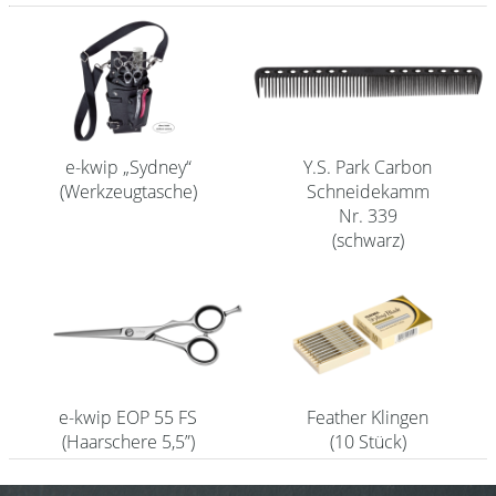
Shampoo
Aromase Salon-Pro
Equipment
e-kwip „Sydney“
Y.S. Park Carbon
Sale %
(Werkzeugtasche)
Schneidekamm
Service
Nr. 339
(schwarz)
Schleifservice
Aktuelle Informationen
Produktwissen Scheren
Flyer
e-kwip EOP 55 FS
Feather Klingen
Kataloge
(Haarschere 5,5”)
(10 Stück)
Kontakt