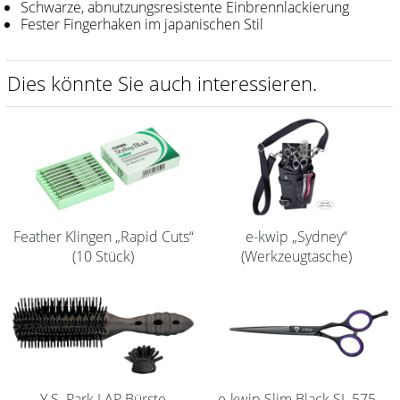
Schwarze, abnutzungsresistente Einbrennlackierung
Fester Fingerhaken im japanischen Stil
Shampoo
Aromase Salon-Pro
Dies könnte Sie auch interessieren.
Equipment
Sale %
Service
Schleifservice
Feather Klingen „Rapid Cuts“
e-kwip „Sydney“
Aktuelle Informationen
(10 Stück)
(Werkzeugtasche)
Produktwissen Scheren
Flyer
Kataloge
Kontakt
Y.S. Park LAP Bürste
e-kwip Slim Black SL 575