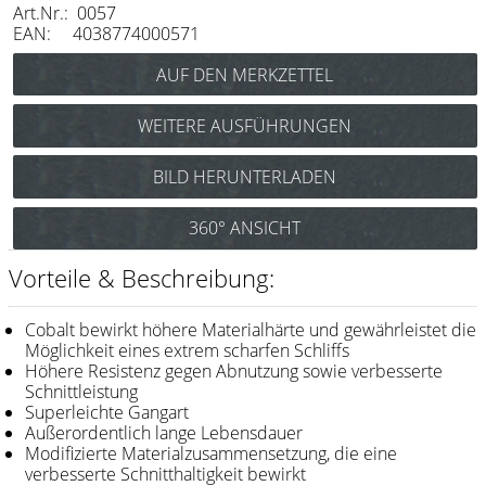
Art.Nr.: 0057
Messer / Klingen
EAN: 4038774000571
Feather
e-kwip
WEITERE AUSFÜHRUNGEN
Kämme
Joewell New Cobalt Black NCB 60F Offset
BILD HERUNTERLADEN
Y.S. Park
(Haarschere 6,0”) Art.Nr.: 0059
Fejic
360° ANSICHT
e-kwip
Vorteile & Beschreibung:
Bürsten
Cobalt bewirkt höhere Materialhärte und gewährleistet die
Y.S. Park
Möglichkeit eines extrem scharfen Schliffs
Höhere Resistenz gegen Abnutzung sowie verbesserte
Schnittleistung
Werkzeugtaschen
Superleichte Gangart
e-kwip
Außerordentlich lange Lebensdauer
Modifizierte Materialzusammensetzung, die eine
Joewell
verbesserte Schnitthaltigkeit bewirkt