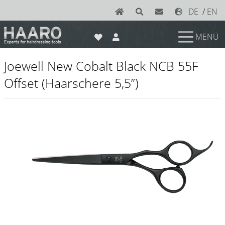
DE
/
EN
MENÜ
News
Joewell New Cobalt Black NCB 55F
Scheren
Offset (Haarschere 5,5”)
Joewell
e-kwip plus
e-kwip
Konayuki
Y.S. Park
Left - Linkshand Scheren
Sets