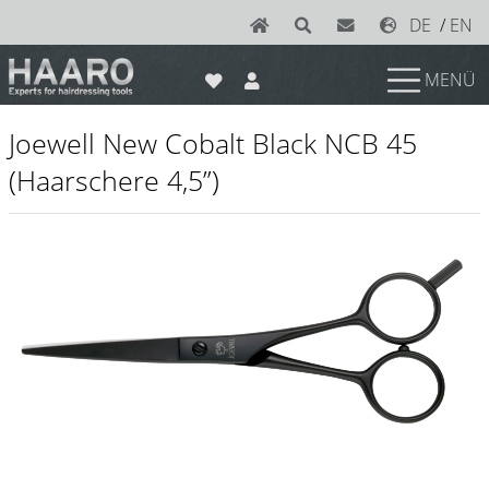
DE
/
EN
MENÜ
News
Joewell New Cobalt Black NCB 45
Scheren
(Haarschere 4,5”)
Joewell
e-kwip plus
e-kwip
Konayuki
Y.S. Park
Left - Linkshand Scheren
Sets