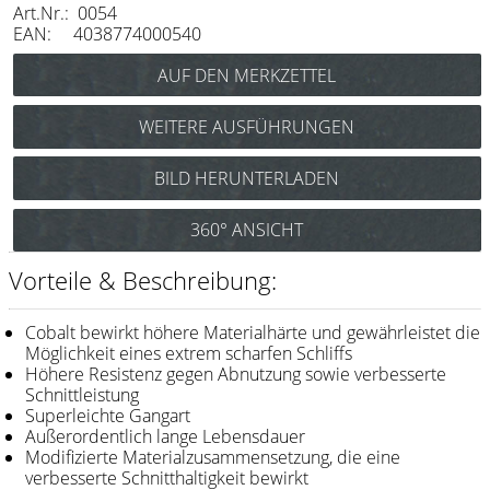
Art.Nr.: 0054
Messer / Klingen
EAN: 4038774000540
Feather
e-kwip
WEITERE AUSFÜHRUNGEN
Kämme
Joewell New Cobalt Black NCB 50
BILD HERUNTERLADEN
Y.S. Park
(Haarschere 5,0”) Art.Nr.: 0055
Joewell New Cobalt Black NCB 55
Fejic
360° ANSICHT
(Haarschere 5,5”) Art.Nr.: 0056
e-kwip
Joewell New Cobalt Black NCB 60
Vorteile & Beschreibung:
(Haarschere 6,0”) Art.Nr.: 0058
Bürsten
Cobalt bewirkt höhere Materialhärte und gewährleistet die
Y.S. Park
Möglichkeit eines extrem scharfen Schliffs
Höhere Resistenz gegen Abnutzung sowie verbesserte
Schnittleistung
Werkzeugtaschen
Superleichte Gangart
e-kwip
Außerordentlich lange Lebensdauer
Modifizierte Materialzusammensetzung, die eine
Joewell
verbesserte Schnitthaltigkeit bewirkt