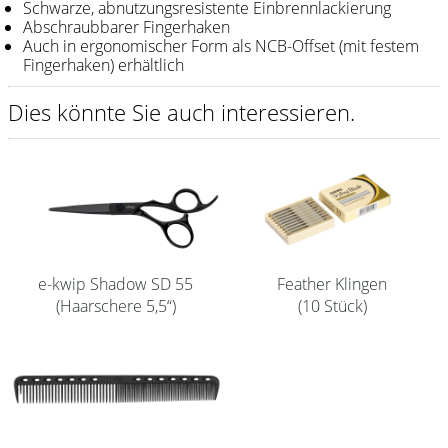
Schwarze, abnutzungsresistente Einbrennlackierung
Abschraubbarer Fingerhaken
Shampoo
Auch in ergonomischer Form als NCB-Offset (mit festem
Fingerhaken) erhältlich
Aromase Salon-Pro
Dies könnte Sie auch interessieren.
Equipment
Sale %
Service
Schleifservice
Aktuelle Informationen
e-kwip Shadow SD 55
Feather Klingen
Produktwissen Scheren
(Haarschere 5,5“)
(10 Stück)
Flyer
Kataloge
Kontakt