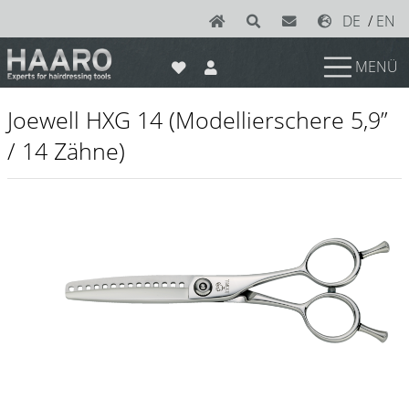
DE
/
EN
MENÜ
News
Joewell HXG 14 (Modellierschere 5,9”
Scheren
/ 14 Zähne)
Joewell
e-kwip plus
e-kwip
Konayuki
Y.S. Park
Left - Linkshand Scheren
Sets