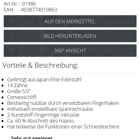
Art.Nr.: 01986
Messer / Klingen
EAN: 4038774019863
Feather
e-kwip
BILD HERUNTERLADEN
Kämme
360° ANSICHT
Y.S. Park
Fejic
Vorteile & Beschreibung:
e-kwip
Gefertigt aus Japan-Elite-Edelstahl
14 Zähne
Bürsten
Größe 5,9"
Convexschliff
Y.S. Park
Beidseitig nutzbar durch versetzbaren Fingerhaken
Individuell einstellbare Spannschraube
Werkzeugtaschen
2 Kunststoff-Fingerringe inklusive
Ca. 60 % Abschnitt des Haares
e-kwip
Hat teilweise die Funktionen einer Schneideschere
Joewell
Sehr gut geeignet...