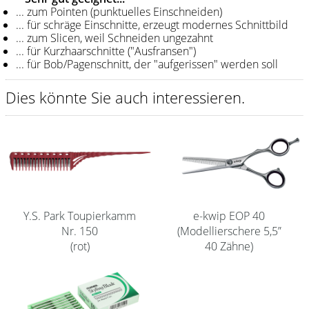
... zum Pointen (punktuelles Einschneiden)
Shampoo
... für schräge Einschnitte, erzeugt modernes Schnittbild
... zum Slicen, weil Schneiden ungezahnt
Aromase Salon-Pro
... für Kurzhaarschnitte ("Ausfransen")
... für Bob/Pagenschnitt, der "aufgerissen" werden soll
Equipment
Dies könnte Sie auch interessieren.
Sale %
Service
Schleifservice
Aktuelle Informationen
Produktwissen Scheren
e-kwip EOP 40
Y.S. Park Toupierkamm
(Modellierschere 5,5”
Nr. 150
Flyer
40 Zähne)
(rot)
Kataloge
Kontakt