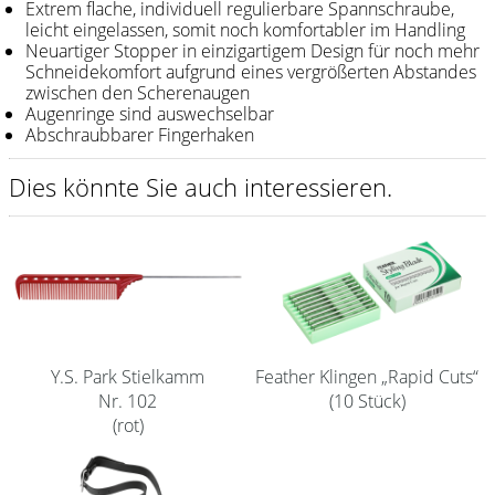
Extrem flache, individuell regulierbare Spannschraube,
leicht eingelassen, somit noch komfortabler im Handling
Shampoo
Neuartiger Stopper in einzigartigem Design für noch mehr
Schneidekomfort aufgrund eines vergrößerten Abstandes
Aromase Salon-Pro
zwischen den Scherenaugen
Augenringe sind auswechselbar
Equipment
Abschraubbarer Fingerhaken
Sale %
Dies könnte Sie auch interessieren.
Service
Schleifservice
Aktuelle Informationen
Produktwissen Scheren
Feather Klingen „Rapid Cuts“
Y.S. Park Stielkamm
Flyer
(10 Stück)
Nr. 102
(rot)
Kataloge
Kontakt