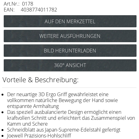
Art.Nr.: 0178
Messer / Klingen
EAN: 4038774011782
Feather
e-kwip
WEITERE AUSFÜHRUNGEN
Kämme
BILD HERUNTERLADEN
Y.S. Park
Fejic
360° ANSICHT
e-kwip
Vorteile & Beschreibung:
Bürsten
Der neuartige 3D Ergo Griff gewährleistet eine
Y.S. Park
vollkommen natürliche Bewegung der Hand sowie
entspannte Armhaltung
Das speziell ausbalancierte Design ermöglicht einen
Werkzeugtaschen
kraftvollen Schnitt und erleichtert das Zusammenspiel von
e-kwip
Kamm und Schere
Schneidblatt aus Japan-Supreme-Edelstahl gefertigt
Joewell
Joewell Präzisions-Hohlschliff