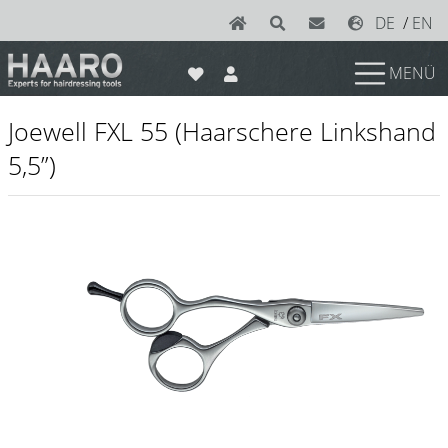
DE
/
EN
MENÜ
News
Joewell FXL 55 (Haarschere Linkshand
Scheren
5,5”)
Joewell
e-kwip plus
e-kwip
Konayuki
Y.S. Park
Left - Linkshand Scheren
Sets