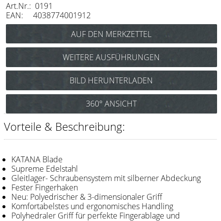
Art.Nr.: 0191
Messer / Klingen
EAN: 4038774001912
Feather
e-kwip
WEITERE AUSFÜHRUNGEN
Kämme
Joewell Craft CR 610 Offset
BILD HERUNTERLADEN
Y.S. Park
(Haarschere 6,1”) Art.Nr.: 0190
Fejic
360° ANSICHT
e-kwip
Vorteile & Beschreibung:
Bürsten
Y.S. Park
KATANA Blade
Supreme Edelstahl
Gleitlager- Schraubensystem mit silberner Abdeckung
Werkzeugtaschen
Fester Fingerhaken
e-kwip
Neu: Polyedrischer & 3-dimensionaler Griff
Komfortabelstes und ergonomisches Handling
Joewell
Polyhedraler Griff für perfekte Fingerablage und