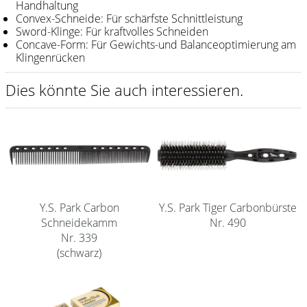
Handhaltung
Convex-Schneide: Für schärfste Schnittleistung
Shampoo
Sword-Klinge: Für kraftvolles Schneiden
Concave-Form: Für Gewichts-und Balanceoptimierung am
Aromase Salon-Pro
Klingenrücken
Equipment
Dies könnte Sie auch interessieren.
Sale %
Service
Schleifservice
Aktuelle Informationen
Produktwissen Scheren
Y.S. Park Tiger Carbonbürste
Y.S. Park Carbon
Nr. 490
Schneidekamm
Nr. 339
Flyer
(schwarz)
Kataloge
Kontakt