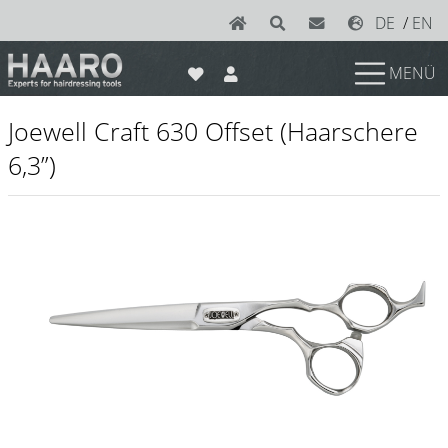
DE
/
EN
MENÜ
News
Joewell Craft 630 Offset (Haarschere
Scheren
6,3”)
Joewell
e-kwip plus
e-kwip
Konayuki
Y.S. Park
Left - Linkshand Scheren
Sets