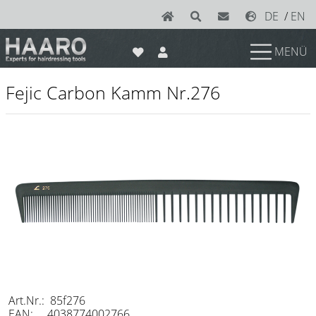
DE
/
EN
MENÜ
News
Fejic Carbon Kamm Nr.276
Scheren
Joewell
e-kwip plus
e-kwip
Konayuki
Y.S. Park
Left - Linkshand Scheren
Sets
Art.Nr.: 85f276
EAN: 4038774002766