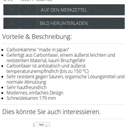
Messer / Klingen
Feather
BILD HERUNTERLADEN
e-kwip
Vorteile & Beschreibung:
Kämme
Y.S. Park
Carbonkämme "made in Japan"
Gefertigt aus Carbonfaser, einem äußerst leichten und
Fejic
resistenten Material, kaum Bruchgefahr
Carbonfaser ist antistatisch und äußerst
e-kwip
temperaturunempfindlich (bis zu 150 °C)
Sehr resistent gegen Säuren, organische Lösungsmittel und
Bürsten
normale Abnutzung
Sehr hautfreundlich
Y.S. Park
Modernes, einfaches Design
Schneidekamm 179 mm
Werkzeugtaschen
Dies könnte Sie auch interessieren.
e-kwip
Joewell