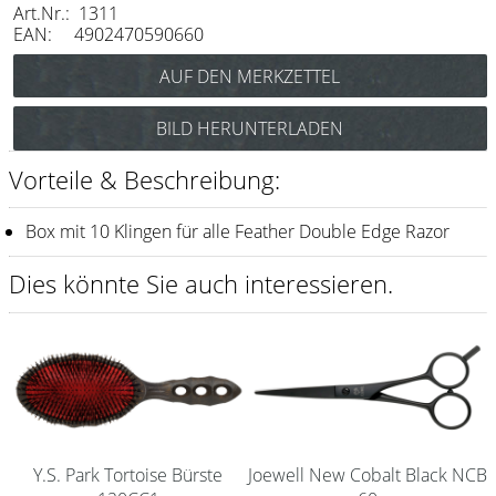
Art.Nr.: 1311
Messer / Klingen
EAN: 4902470590660
Feather
e-kwip
BILD HERUNTERLADEN
Kämme
Vorteile & Beschreibung:
Y.S. Park
Fejic
Box mit 10 Klingen für alle Feather Double Edge Razor
e-kwip
Dies könnte Sie auch interessieren.
Bürsten
Y.S. Park
Werkzeugtaschen
e-kwip
Y.S. Park Tortoise Bürste
Joewell New Cobalt Black NCB
Joewell