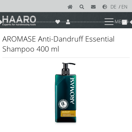
DE
/
EN
MENÜ
News
AROMASE Anti-Dandruff Essential
Scheren
Shampoo 400 ml
Joewell
e-kwip plus
e-kwip
Konayuki
Y.S. Park
Left - Linkshand Scheren
Sets