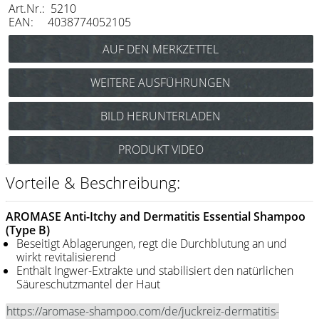
Art.Nr.: 5210
Messer / Klingen
EAN: 4038774052105
Feather
e-kwip
WEITERE AUSFÜHRUNGEN
Kämme
BILD HERUNTERLADEN
Y.S. Park
Fejic
PRODUKT VIDEO
e-kwip
Vorteile & Beschreibung:
Bürsten
AROMASE Anti-Itchy and Dermatitis Essential Shampoo
Y.S. Park
(Type B)
Beseitigt Ablagerungen, regt die Durchblutung an und
wirkt revitalisierend
Werkzeugtaschen
Enthält Ingwer-Extrakte und stabilisiert den natürlichen
e-kwip
Säureschutzmantel der Haut
Joewell
https://aromase-shampoo.com/de/juckreiz-dermatitis-