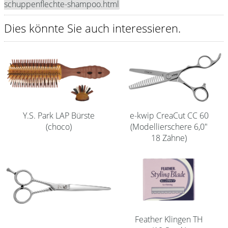
schuppenflechte-shampoo.html
Shampoo
Dies könnte Sie auch interessieren.
Aromase Salon-Pro
Equipment
Sale %
Service
Y.S. Park LAP Bürste
e-kwip CreaCut CC 60
Schleifservice
(choco)
(Modellierschere 6,0"
Aktuelle Informationen
18 Zähne)
Produktwissen Scheren
Flyer
Kataloge
Kontakt
Feather Klingen TH